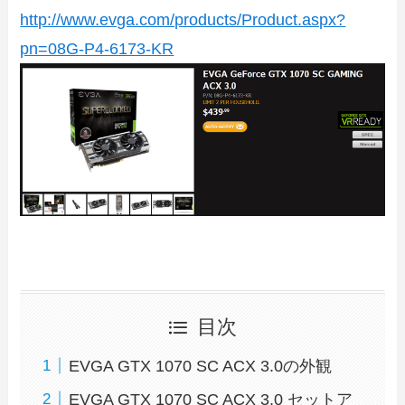
http://www.evga.com/products/Product.aspx?
pn=08G-P4-6173-KR
目次
EVGA GTX 1070 SC ACX 3.0の外観
EVGA GTX 1070 SC ACX 3.0 セットア