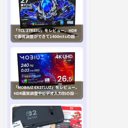
「TCL 27R83U」をレビュー。HDR
で画質調整ができて1400nitsの超高
輝度も発揮！
「MOBIUZ EX271UZ」をレビュー。
HDR画質調整やビデオ入力別の設定
が可能な4K有機ELゲーミングモニタ
を徹底検証