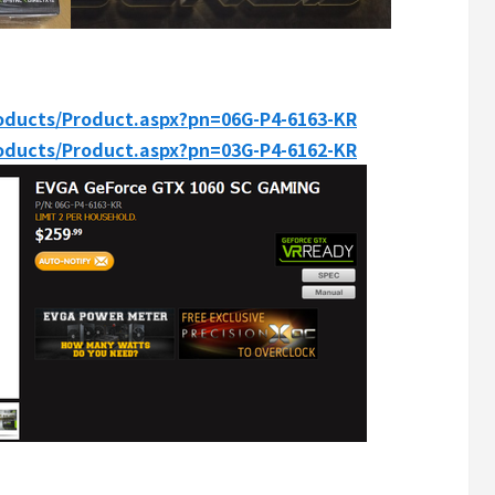
oducts/Product.aspx?pn=06G-P4-6163-KR
oducts/Product.aspx?pn=03G-P4-6162-KR