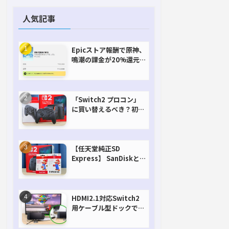
人気記事
Epicストア報酬で原神、
鳴潮の課金が20%還元
で超お得に！【期間延長
決定！】
「Switch2 プロコン」
に買い替えるべき？初代
との違いを比較
【任天堂純正SD
Express】 SanDiskと
Samsungを比較。実は
容量が違うけどオススメ
はどっち！？
HDMI2.1対応Switch2
用ケーブル型ドックで省
スペースを極める。FW
アップデートにも対応可