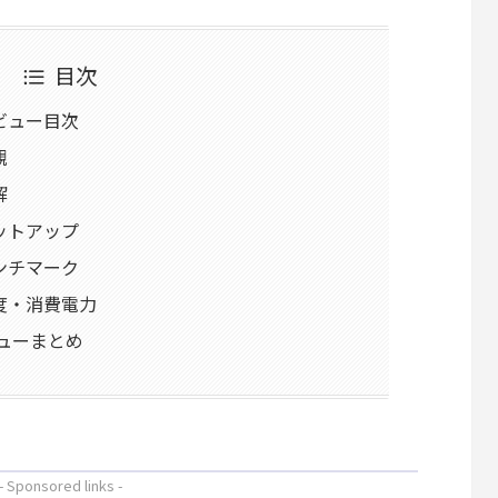
目次
 レビュー目次
観
解
のセットアップ
のベンチマーク
の温度・消費電力
 レビューまとめ
- Sponsored links -