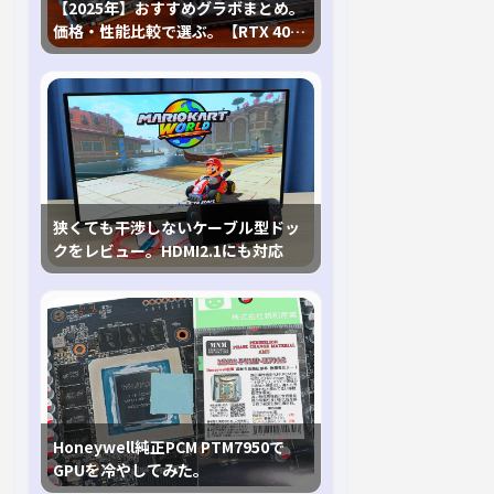
【2025年】おすすめグラボまとめ。
価格・性能比較で選ぶ。【RTX 40,
RX 7000各種に対応】
狭くても干渉しないケーブル型ドッ
クをレビュー。HDMI2.1にも対応
Honeywell純正PCM PTM7950で
GPUを冷やしてみた。