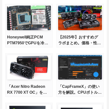
Honeywell純正PCM
【2025年】おすすめグ
PTM7950でGPUを冷や
ラボまとめ。価格・性能
してみた。
比較で選ぶ。【RTX 40,
RX 7000各種に対応】
「Acer Nitro Radeon
「CapFrameX」の使い
RX 7700 XT OC」をレ
方を解説。CPUボトルネ
ビュー。オリファンでは
ックの解析にも便利な
新興メーカーのAcer製
GPU Busyにも対応