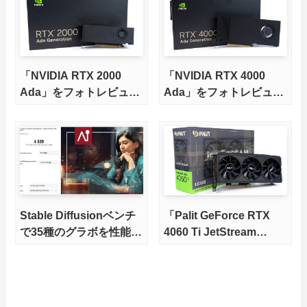
は冷えて静かなのか徹底
検証
「NVIDIA RTX 2000
「NVIDIA RTX 4000
Ada」をフォトレビュ
Ada」をフォトレビュ
ー。ベンチマークも少し
ー。ベンチマークも少し
Stable Diffusionベンチ
「Palit GeForce RTX
で35種のグラボを性能比
4060 Ti JetStream
較。生成速度やコスパか
16GB」をレビュー。6万
らオススメGPUを徹底解
円台でSD XLにも対応で
説
きる大容量16GBの
VRAMを搭載