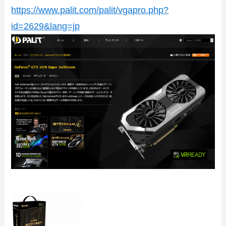
https://www.palit.com/palit/vgapro.php?
id=2629&lang=jp