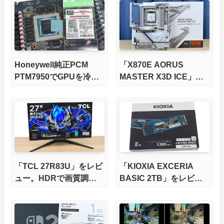
徹底検証
Honeywell純正PCM
「X870E AORUS
PTM7950でGPUを冷や
MASTER X3D ICE」を
してみた。
レビュー。9000X3Dを
さらに高速にする完全版
X870Eマザーボードを徹
底検証
「TCL 27R83U」をレビ
「KIOXIA EXCERIA
ュー。HDRで画質調整
BASIC 2TB」をレビュ
ができて1400nitsの超高
ー。QLC型BiCS8で省電
輝度も発揮！
力、高性能、高コスパを
実現！