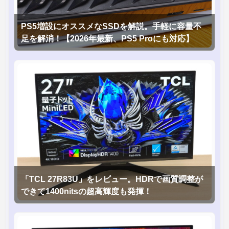
PS5増設にオススメなSSDを解説。手軽に容量不
足を解消！【2026年最新、PS5 Proにも対応】
「TCL 27R83U」をレビュー。HDRで画質調整が
できて1400nitsの超高輝度も発揮！