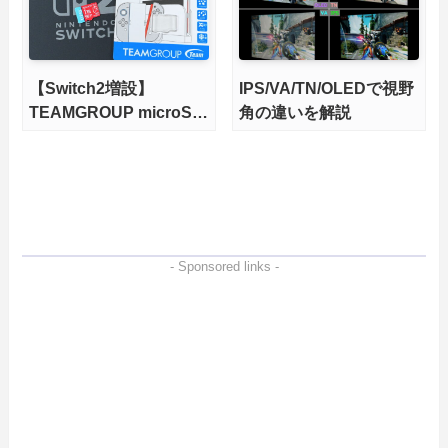
【Switch2増設】
IPS/VA/TN/OLEDで視野
TEAMGROUP microSD
角の違いを解説
Express 1TBをレビュ
ー。Vlogクリエイターに
も強いメモリーカードを
徹底検証
- Sponsored links -