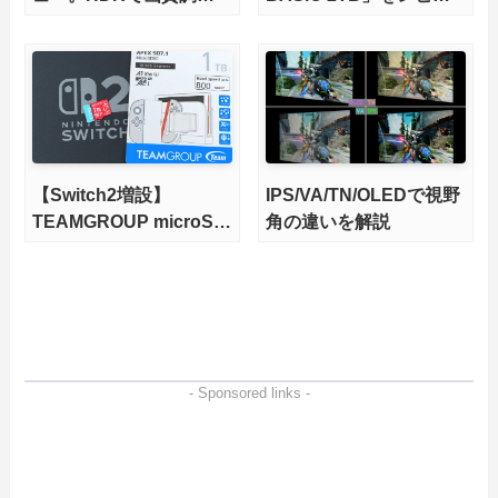
ができて1400nitsの超高
ー。QLC型BiCS8で省電
輝度も発揮！
力、高性能、高コスパを
実現！
【Switch2増設】
IPS/VA/TN/OLEDで視野
TEAMGROUP microSD
角の違いを解説
Express 1TBをレビュ
ー。Vlogクリエイターに
も強いメモリーカードを
徹底検証
- Sponsored links -