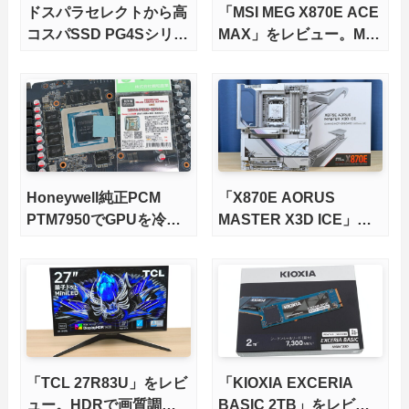
ドスパラセレクトから高
「MSI MEG X870E ACE
コスパSSD PG4Sシリー
MAX」をレビュー。M.2
ズが発売
スロット5基搭載の完全
版X870Eマザーボードを
徹底検証
Honeywell純正PCM
「X870E AORUS
PTM7950でGPUを冷や
MASTER X3D ICE」を
してみた。
レビュー。9000X3Dを
さらに高速にする完全版
X870Eマザーボードを徹
底検証
「TCL 27R83U」をレビ
「KIOXIA EXCERIA
ュー。HDRで画質調整
BASIC 2TB」をレビュ