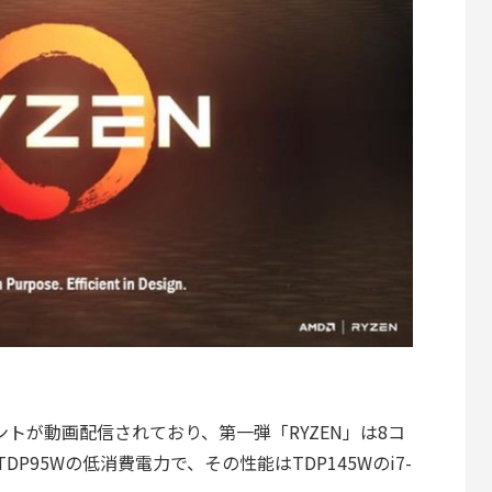
ベントが動画配信されており、第一弾「RYZEN」は8コ
TDP95Wの低消費電力で、その性能はTDP145Wのi7-