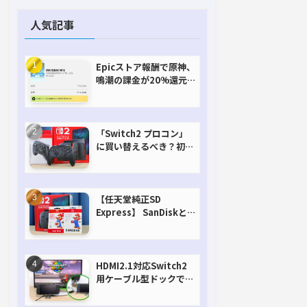
人気記事
Epicストア報酬で原神、
鳴潮の課金が20%還元
で超お得に！【期間延長
決定！】
「Switch2 プロコン」
に買い替えるべき？初代
との違いを比較
【任天堂純正SD
Express】 SanDiskと
Samsungを比較。実は
容量が違うけどオススメ
はどっち！？
HDMI2.1対応Switch2
用ケーブル型ドックで省
スペースを極める。FW
アップデートにも対応可