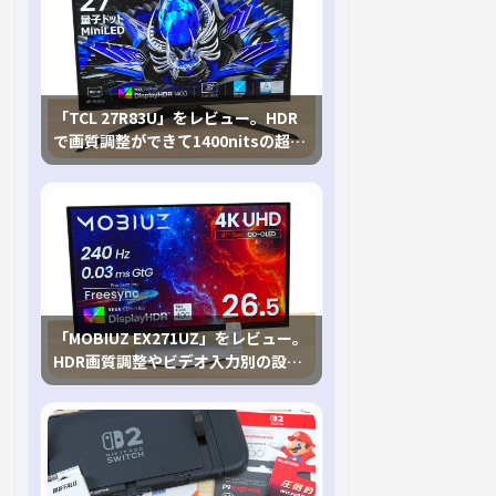
「TCL 27R83U」をレビュー。HDR
で画質調整ができて1400nitsの超高
輝度も発揮！
「MOBIUZ EX271UZ」をレビュー。
HDR画質調整やビデオ入力別の設定
が可能な4K有機ELゲーミングモニタ
を徹底検証