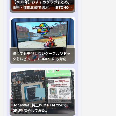
【2025年】おすすめグラボまとめ。
価格・性能比較で選ぶ。【RTX 40,
RX 7000各種に対応】
狭くても干渉しないケーブル型ドッ
クをレビュー。HDMI2.1にも対応
Honeywell純正PCM PTM7950で
GPUを冷やしてみた。