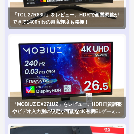
「TCL 27R83U」をレビュー。HDRで画質調整が
できて1400nitsの超高輝度も発揮！
「MOBIUZ EX271UZ」をレビュー。HDR画質調整
やビデオ入力別の設定が可能な4K有機ELゲーミン
グモニタを徹底検証