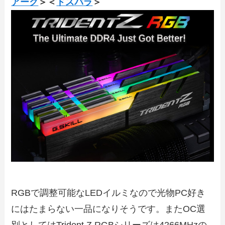
アーク
＞＜
ドスパラ
＞
RGBで調整可能なLEDイルミなので光物PC好き
にはたまらない一品になりそうです。またOC選
別としてはTrident Z RGBシリーズは4266MHzの