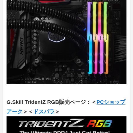
G.Skill TridentZ RGB販売ページ：＜
PCショップ
アーク
＞＜
ドスパラ
＞