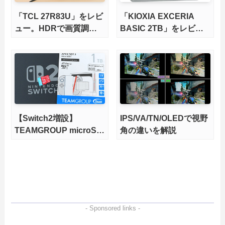
「TCL 27R83U」をレビ
「KIOXIA EXCERIA
ュー。HDRで画質調整
BASIC 2TB」をレビュ
ができて1400nitsの超高
ー。QLC型BiCS8で省電
輝度も発揮！
力、高性能、高コスパを
実現！
【Switch2増設】
IPS/VA/TN/OLEDで視野
TEAMGROUP microSD
角の違いを解説
Express 1TBをレビュ
ー。Vlogクリエイターに
も強いメモリーカードを
徹底検証
- Sponsored links -