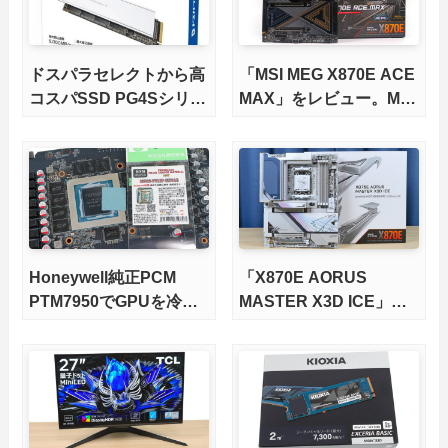
ドスパラセレクトから高
「MSI MEG X870E ACE
コスパSSD PG4Sシリー
MAX」をレビュー。M.2
ズが発売
スロット5基搭載の完全
版X870Eマザーボードを
徹底検証
Honeywell純正PCM
「X870E AORUS
PTM7950でGPUを冷や
MASTER X3D ICE」を
してみた。
レビュー。9000X3Dを
さらに高速にする完全版
X870Eマザーボードを徹
底検証