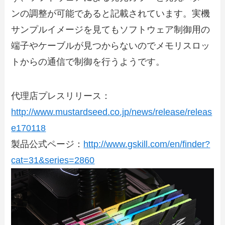
ンの調整が可能であると記載されています。実機
サンプルイメージを見てもソフトウェア制御用の
端子やケーブルが見つからないのでメモリスロッ
トからの通信で制御を行うようです。
代理店プレスリリース：
http://www.mustardseed.co.jp/news/release/releas
e170118
製品公式ページ：
http://www.gskill.com/en/finder?
cat=31&series=2860