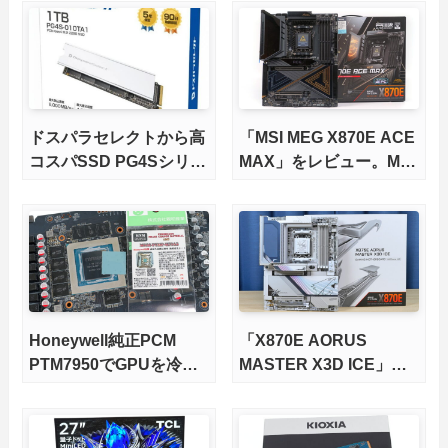
ドスパラセレクトから高
「MSI MEG X870E ACE
コスパSSD PG4Sシリー
MAX」をレビュー。M.2
ズが発売
スロット5基搭載の完全
版X870Eマザーボードを
徹底検証
Honeywell純正PCM
「X870E AORUS
PTM7950でGPUを冷や
MASTER X3D ICE」を
してみた。
レビュー。9000X3Dを
さらに高速にする完全版
X870Eマザーボードを徹