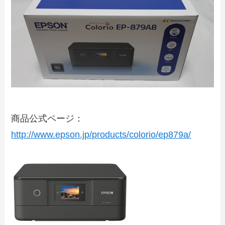
商品公式ページ：
http://www.epson.jp/products/colorio/ep879a/