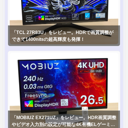
「TCL 27R83U」をレビュー。HDRで画質調整が
できて1400nitsの超高輝度も発揮！
「MOBIUZ EX271UZ」をレビュー。HDR画質調整
やビデオ入力別の設定が可能な4K有機ELゲーミン