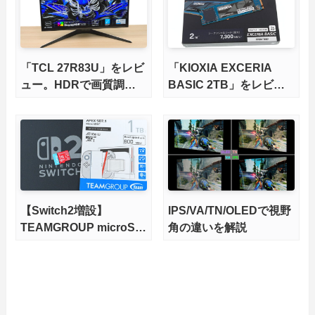
底検証
「TCL 27R83U」をレビ
「KIOXIA EXCERIA
ュー。HDRで画質調整
BASIC 2TB」をレビュ
ができて1400nitsの超高
ー。QLC型BiCS8で省電
輝度も発揮！
力、高性能、高コスパを
実現！
【Switch2増設】
IPS/VA/TN/OLEDで視野
TEAMGROUP microSD
角の違いを解説
Express 1TBをレビュ
ー。Vlogクリエイターに
も強いメモリーカードを
徹底検証