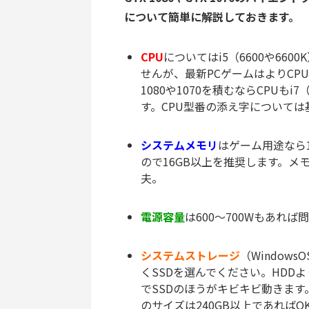
について簡単に解説しておきます。
CPU
についてはi5（6600や66
せんが、最新PCゲームはよりCP
1080や1070を積むならCPUもi
す。CPU型番の添え字については
システムメモリ
は
ゲーム用途なら
ので16GB以上を推奨します。メ
夫。
電源容量
は600～700Wもあれ
システムストレージ
（Window
くSSDを選んでください。HDD
でSSDのほうがキビキビ動きます。
のサイズは240GB以上であればO