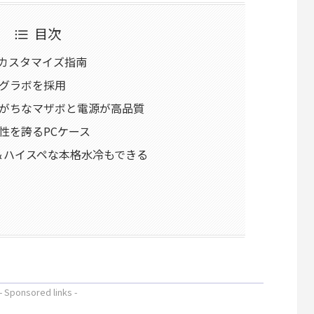
目次
270のカスタマイズ指南
グラボを採用
がちなマザボと電源が高品質
性を誇るPCケース
ゃれ＆ハイスペな本格水冷もできる
- Sponsored links -