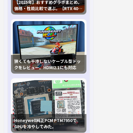
【2025年】おすすめグラボまとめ。
価格・性能比較で選ぶ。【RTX 40,
RX 7000各種に対応】
狭くても干渉しないケーブル型ドッ
クをレビュー。HDMI2.1にも対応
Honeywell純正PCM PTM7950で
GPUを冷やしてみた。