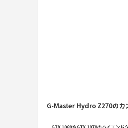
G-Master Hydro Z27
GTX 1080やGTX 1070のハイ