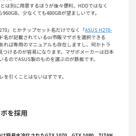
とは別に用意するほうが後々便利、HDDではなく
960GB、少なくても480GBが望ましいです。
H270」とかチップセット名だけでなく「
ASUS H270-
ド名が記載されているor市販マザボを選択できる
であれば専用のマニュアルも存在しますし、何かトラ
見つけるのが容易になります。マザボメーカーは日本
いるのでASUS製のものを選ぶのが鉄板です。
レを引くことはないはずです。
ラボを採用
1つは簡易水冷化されたGTX 1070、GTX 1080、TITAN