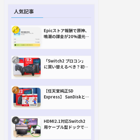
人気記事
Epicストア報酬で原神、
鳴潮の課金が20%還元
で超お得に！【期間延長
決定！】
「Switch2 プロコン」
に買い替えるべき？初代
との違いを比較
【任天堂純正SD
Express】 SanDiskと
Samsungを比較。実は
容量が違うけどオススメ
はどっち！？
HDMI2.1対応Switch2
用ケーブル型ドックで省
スペースを極める。FW
アップデートにも対応可