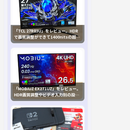
「TCL 27R83U」をレビュー。HDR
で画質調整ができて1400nitsの超高
輝度も発揮！
「MOBIUZ EX271UZ」をレビュー。
HDR画質調整やビデオ入力別の設定
が可能な4K有機ELゲーミングモニタ
を徹底検証