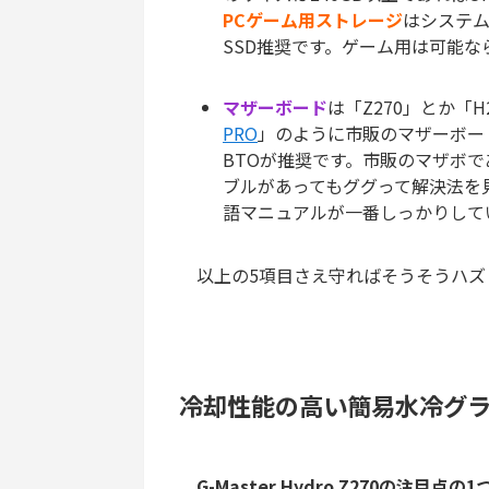
PCゲーム用ストレージ
はシステム
SSD推奨です。ゲーム用は可能なら
マザーボード
は「Z270」とか「
PRO
」のように市販のマザーボー
BTOが推奨です。市販のマザボ
ブルがあってもググって解決法を
語マニュアルが一番しっかりして
以上の5項目さえ守ればそうそうハズ
冷却性能の高い簡易水冷グ
G-Master Hydro Z270の注目点の