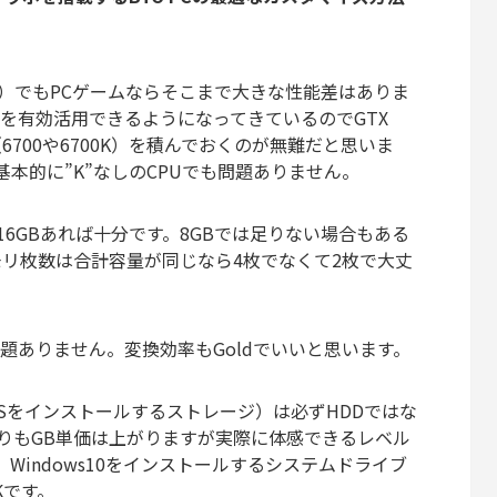
00K）でもPCゲームならそこまで大きな性能差はありま
Uを有効活用できるようになってきているのでGTX
7（6700や6700K）を積んでおくのが無難だと思いま
基本的に”K”なしのCPUでも問題ありません。
16GBあれば十分です。8GBでは足りない場合もある
モリ枚数は合計容量が同じなら4枚でなくて2枚で大丈
ば問題ありません。変換効率もGoldでいいと思います。
sOSをインストールするストレージ）は必ずHDDではな
よりもGB単価は上がりますが実際に体感できるレベル
Windows10をインストールするシステムドライブ
Kです。