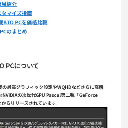
の簡易紹介
のカスタマイズ指南
載BTO PCを価格比較
 PCのまとめ
TO PCについて
像度の最高グラフィック設定やWQHDなどさらに高解
な
NVIDIAの次世代GPU Pascal第二弾「GeForce
が各社からリリースされています。