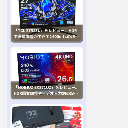
「TCL 27R83U」をレビュー。HDR
で画質調整ができて1400nitsの超高
輝度も発揮！
「MOBIUZ EX271UZ」をレビュー。
HDR画質調整やビデオ入力別の設定
が可能な4K有機ELゲーミングモニタ
を徹底検証