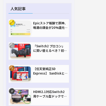
人気記事
Epicストア報酬で原神、
鳴潮の課金が20%還元
で超お得に！【期間延長
決定！】
「Switch2 プロコン」
に買い替えるべき？初代
との違いを比較
【任天堂純正SD
Express】 SanDiskと
Samsungを比較。実は
容量が違うけどオススメ
はどっち！？
HDMI2.1対応Switch2
用ケーブル型ドックで省
スペースを極める。FW
アップデートにも対応可