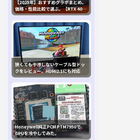
【2025年】おすすめグラボまとめ。
価格・性能比較で選ぶ。【RTX 40,
RX 7000各種に対応】
狭くても干渉しないケーブル型ドッ
クをレビュー。HDMI2.1にも対応
Honeywell純正PCM PTM7950で
GPUを冷やしてみた。