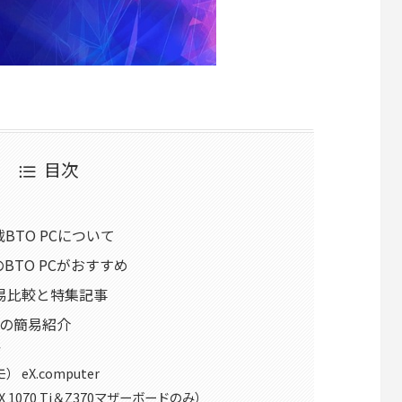
目次
搭載BTO PCについて
のBTO PCがおすすめ
簡易比較と特集記事
PCの簡易紹介
ク
 eX.computer
 1070 Ti＆Z370マザーボードのみ）