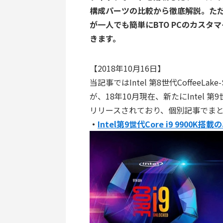
構成パーツの比較から徹底解説。た
が一人でも簡単にBTO PCのカス
きます。
【2018年10月16日】
当記事ではIntel 第8世代CoffeeL
が、18年10月現在、新たにIntel 第9世代C
リリースされており、個別記事でま
・
Intel第9世代Core i9 9900K