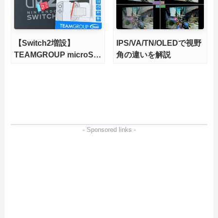
【Switch2増設】
IPS/VA/TN/OLEDで視野
TEAMGROUP microSD
角の違いを解説
Express 1TBをレビュ
ー。Vlogクリエイターに
も強いメモリーカードを
徹底検証
- Sponsored links -