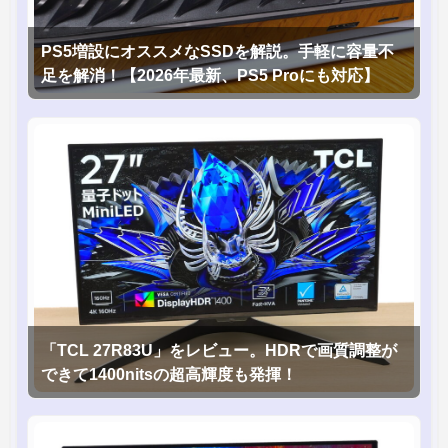
PS5増設にオススメなSSDを解説。手軽に容量不
足を解消！【2026年最新、PS5 Proにも対応】
「TCL 27R83U」をレビュー。HDRで画質調整が
できて1400nitsの超高輝度も発揮！