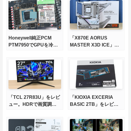
徹底検証
Honeywell純正PCM
「X870E AORUS
PTM7950でGPUを冷や
MASTER X3D ICE」を
してみた。
レビュー。9000X3Dを
さらに高速にする完全版
X870Eマザーボードを徹
底検証
「TCL 27R83U」をレビ
「KIOXIA EXCERIA
ュー。HDRで画質調整
BASIC 2TB」をレビュ
ができて1400nitsの超高
ー。QLC型BiCS8で省電
輝度も発揮！
力、高性能、高コスパを
実現！