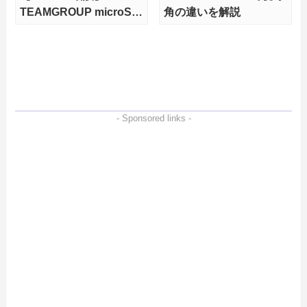
TEAMGROUP microSD
角の違いを解説
Express 1TBをレビュ
ー。Vlogクリエイターに
も強いメモリーカードを
徹底検証
- Sponsored links -