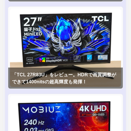
「TCL 27R83U」をレビュー。HDRで画質調整が
できて1400nitsの超高輝度も発揮！