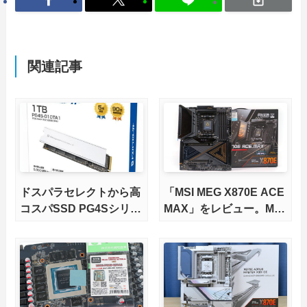
関連記事
ドスパラセレクトから高
「MSI MEG X870E ACE
コスパSSD PG4Sシリー
MAX」をレビュー。M.2
ズが発売
スロット5基搭載の完全
版X870Eマザーボードを
徹底検証