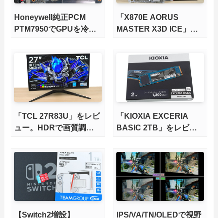
Honeywell純正PCM
「X870E AORUS
PTM7950でGPUを冷や
MASTER X3D ICE」を
してみた。
レビュー。9000X3Dを
さらに高速にする完全版
X870Eマザーボードを徹
底検証
「TCL 27R83U」をレビ
「KIOXIA EXCERIA
ュー。HDRで画質調整
BASIC 2TB」をレビュ
ができて1400nitsの超高
ー。QLC型BiCS8で省電
輝度も発揮！
力、高性能、高コスパを
実現！
【Switch2増設】
IPS/VA/TN/OLEDで視野