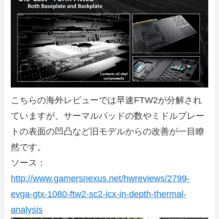
こちらの海外レビューでは早速FTW2が分解され
ていますが、サーマルパッドの数やミドルプレー
トの表面の凹凸など旧モデルからの改善が一目瞭
然です。
ソース：
http://www.gamersnexus.net/hwreviews/2799-
evga-gtx-1080-ftw2-sc2-icx-in-depth-thermal-
analysis