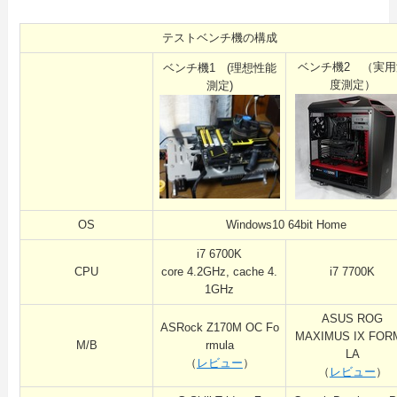
テストベンチ機の構成
ベンチ機2 （実用
ベンチ機1 (理想性能
度測定）
測定)
OS
Windows10 64bit Home
i7 6700K
CPU
core 4.2GHz, cache 4.
i7 7700K
1GHz
ASUS ROG
ASRock Z170M OC Fo
MAXIMUS IX FOR
M/B
rmula
LA
（
レビュー
）
（
レビュー
）