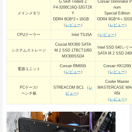
G.Skill Trident Z
Corsair Dominator Pl
F4-3200C16Q-32GTZK
num
メインメモリ
Y
Special Edition
DDR4 8GB*2＝16GB
DDR4 8GB*4＝32
（
レビュー
）
（
レビュー
）
CPUクーラー
Intel TS15A （
レビュー
）
Crucial MX300 SATA
Intel SSD 540シ
システムストレージ
M.2 SSD 1TBCT1050
SATA M.2 SSD 24
MX300SSD4
Corsair RM650i
Corsair HX1200i
電源ユニット
（
レビュー
）
（
レビュー
）
Cooler Master
PCケース/
STREACOM BC1 （
レ
MASTERCASE MA
ベンチ板
ビュー
）
R5t
（
レビュー
）