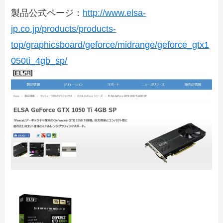
製品公式ページ：
http://www.elsa-
jp.co.jp/products/products-
top/graphicsboard/geforce/midrange/geforce_gtx1
050ti_4gb_sp/