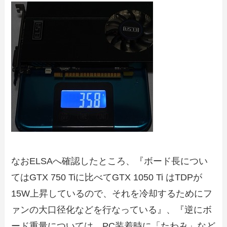
なお
ELSAへ確認したところ、
『
ボード長に
つい
ては
GTX 750 Tiに比べてGTX 1050 Ti はTDPが
15W上昇しているので、それを冷却するためにフ
ァンの大口径化などを行なっている​
』、
『
逆に
ボ
ード重量については、PC装着時に「たわみ」など