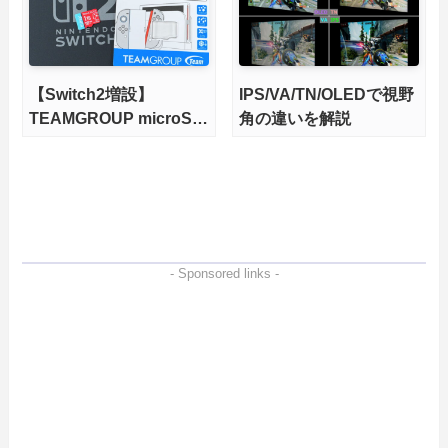
【Switch2増設】
IPS/VA/TN/OLEDで視野
TEAMGROUP microSD
角の違いを解説
Express 1TBをレビュ
ー。Vlogクリエイターに
も強いメモリーカードを
徹底検証
- Sponsored links -