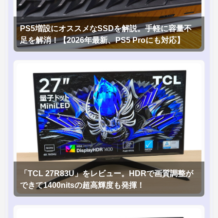
PS5増設にオススメなSSDを解説。手軽に容量不
足を解消！【2026年最新、PS5 Proにも対応】
「TCL 27R83U」をレビュー。HDRで画質調整が
できて1400nitsの超高輝度も発揮！