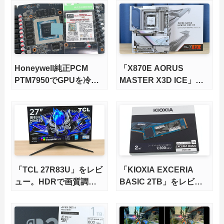
版X870Eマザーボードを
徹底検証
Honeywell純正PCM
「X870E AORUS
PTM7950でGPUを冷や
MASTER X3D ICE」を
してみた。
レビュー。9000X3Dを
さらに高速にする完全版
X870Eマザーボードを徹
底検証
「TCL 27R83U」をレビ
「KIOXIA EXCERIA
ュー。HDRで画質調整
BASIC 2TB」をレビュ
ができて1400nitsの超高
ー。QLC型BiCS8で省電
輝度も発揮！
力、高性能、高コスパを
実現！