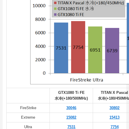
GTX1080 Ti FE
TITAN X Pascal
水冷(+180/500MHz)
水冷(+180/450MHz
FireStrike
30046
30802
Extreme
15082
15413
Ultra
7531
7754