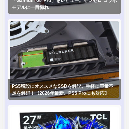
「GameSir G7 Pro」をレビュー。ゼンゼロ コラボ
モデルに一目惚れ
PS5増設にオススメなSSDを解説。手軽に容量不
足を解消！【2026年最新、PS5 Proにも対応】