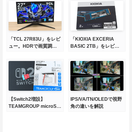
さらに高速にする完全版
X870Eマザーボードを徹
底検証
「TCL 27R83U」をレビ
「KIOXIA EXCERIA
ュー。HDRで画質調整
BASIC 2TB」をレビュ
ができて1400nitsの超高
ー。QLC型BiCS8で省電
輝度も発揮！
力、高性能、高コスパを
実現！
【Switch2増設】
IPS/VA/TN/OLEDで視野
TEAMGROUP microSD
角の違いを解説
Express 1TBをレビュ
ー。Vlogクリエイターに
も強いメモリーカードを