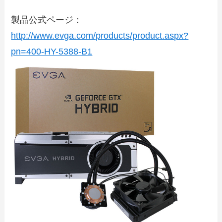
製品公式ページ：
http://www.evga.com/products/product.aspx?
pn=400-HY-5388-B1