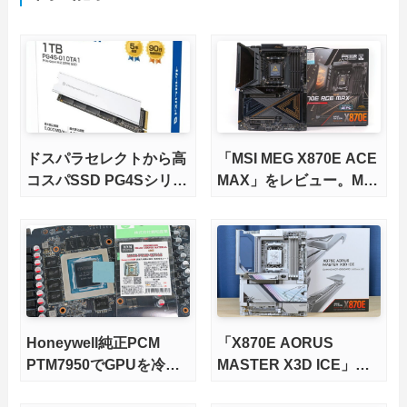
ドスパラセレクトから高
「MSI MEG X870E ACE
コスパSSD PG4Sシリー
MAX」をレビュー。M.2
ズが発売
スロット5基搭載の完全
版X870Eマザーボードを
徹底検証
Honeywell純正PCM
「X870E AORUS
PTM7950でGPUを冷や
MASTER X3D ICE」を
してみた。
レビュー。9000X3Dを