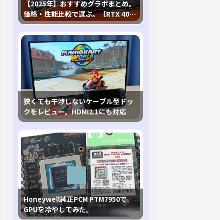
【2025年】おすすめグラボまとめ。
価格・性能比較で選ぶ。【RTX 40,
RX 7000各種に対応】
狭くても干渉しないケーブル型ドッ
クをレビュー。HDMI2.1にも対応
Honeywell純正PCM PTM7950で
GPUを冷やしてみた。