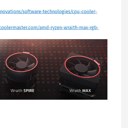
ovations/software-technologies/cpu-cooler-
coolermaster.com/amd-ryzen-wraith-max-rgb-