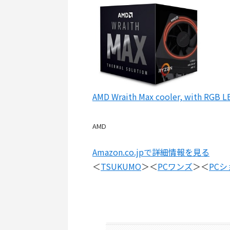
AMD Wraith Max cooler, with 
AMD
Amazon.co.jpで詳細情報を見る
＜
TSUKUMO
＞＜
PCワンズ
＞＜
PC