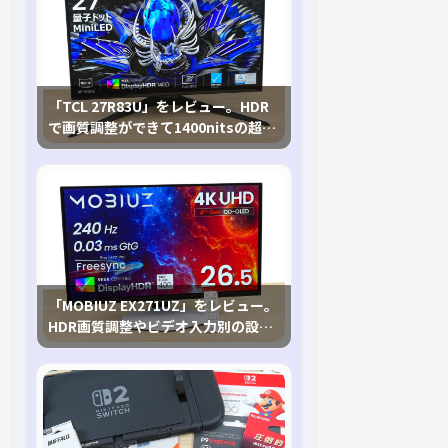
「TCL 27R83U」をレビュー。HDR
で画質調整ができて1400nitsの超高
輝度も発揮！
「MOBIUZ EX271UZ」をレビュー。
HDR画質調整やビデオ入力別の設定
が可能な4K有機ELゲーミングモニタ
を徹底検証