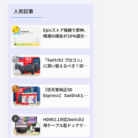
人気記事
Epicストア報酬で原神、
鳴潮の課金が20%還元
で超お得に！【期間延長
決定！】
「Switch2 プロコン」
に買い替えるべき？初代
との違いを比較
【任天堂純正SD
Express】 SanDiskと
Samsungを比較。実は
容量が違うけどオススメ
はどっち！？
HDMI2.1対応Switch2
用ケーブル型ドックで省
スペースを極める。FW
アップデートにも対応可