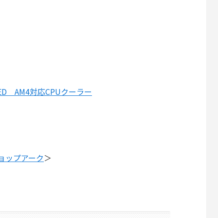
RGB LED AM4対応CPUクーラー
ショップアーク
＞