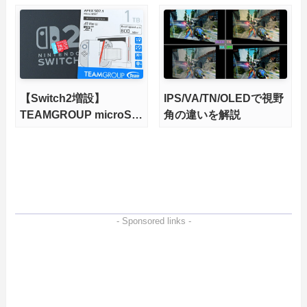
輝度も発揮！
力、高性能、高コスパを
実現！
【Switch2増設】
IPS/VA/TN/OLEDで視野
TEAMGROUP microSD
角の違いを解説
Express 1TBをレビュ
ー。Vlogクリエイターに
も強いメモリーカードを
徹底検証
- Sponsored links -