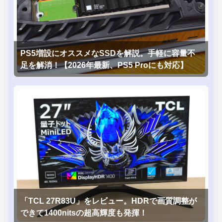
PS5増設にオススメなSSDを解説。手軽に容量不
足を解消！【2026年最新、PS5 Proにも対応】
「TCL 27R83U」をレビュー。HDRで画質調整が
できて1400nitsの超高輝度も発揮！