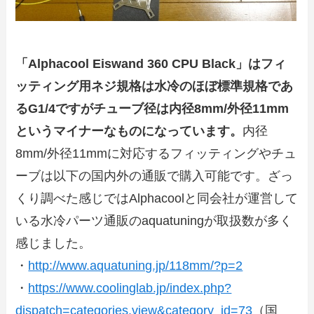
「Alphacool Eiswand 360 CPU Black」はフィ
ッティング用ネジ規格は水冷のほぼ標準規格であ
るG1/4ですがチューブ径は内径8mm/外径11mm
というマイナーなものになっています。
内径
8mm/外径11mmに対応するフィッティングやチュ
ーブは以下の国内外の通販で購入可能です。ざっ
くり調べた感じではAlphacoolと同会社が運営して
いる水冷パーツ通販のaquatuningが取扱数が多く
感じました。
・
http://www.aquatuning.jp/118mm/?p=2
・
https://www.coolinglab.jp/index.php?
dispatch=categories.view&category_id=73
（国