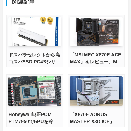
関連記事
ドスパラセレクトから高
「MSI MEG X870E ACE
コスパSSD PG4Sシリー
MAX」をレビュー。M.2
ズが発売
スロット5基搭載の完全
版X870Eマザーボードを
徹底検証
Honeywell純正PCM
「X870E AORUS
PTM7950でGPUを冷や
MASTER X3D ICE」を
してみた。
レビュー。9000X3Dを