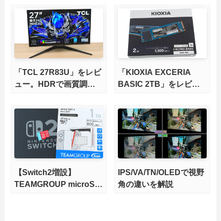
さらに高速にする完全版
X870Eマザーボードを徹
底検証
「TCL 27R83U」をレビ
「KIOXIA EXCERIA
ュー。HDRで画質調整
BASIC 2TB」をレビュ
ができて1400nitsの超高
ー。QLC型BiCS8で省電
輝度も発揮！
力、高性能、高コスパを
実現！
【Switch2増設】
IPS/VA/TN/OLEDで視野
TEAMGROUP microSD
角の違いを解説
Express 1TBをレビュ
ー。Vlogクリエイターに
も強いメモリーカードを