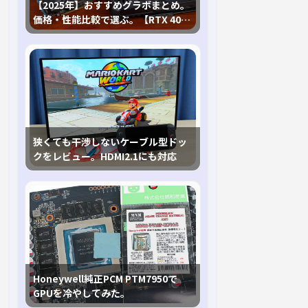
【2025年】おすすめグラボまとめ。
価格・性能比較で選ぶ。【RTX 40,
RX 7000各種に対応】
狭くても干渉しないケーブル型ドッ
クをレビュー。HDMI2.1にも対応
Honeywell純正PCM PTM7950で
GPUを冷やしてみた。