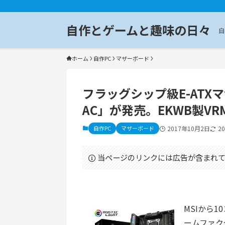
自作とゲームと趣味の日々
自
ホーム
自作PC
マザーボード
フラッグシップ級E-ATXマザボ
AC」が発売。EKWB製V
自作PC
マザーボード
2017年10月2日
2
当ページのリンクには広告が含まれて
MSIから10
ームファク