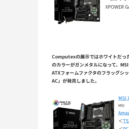
XPOWER
Computexの展示ではホワイトだ
のカラーがガンメタルになって、
MS
ATXフォームファクタのフラッグシップ級X
AC」が発売しました。
MSI
MSI
Ama
＜
T
＜
P