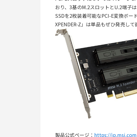
おり、3基のM.2スロットとU.2端子は
SSDを2枚装着可能なPCI-E変換ボード「
XPENDER-Z」は単品もぜひ発売し
製品公式ページ：
https://jp.msi.c