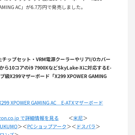
 GAMING AC」が6.7万円で発売しました。
ったチップセット・VRM電源クーラーやリアI/Oカバー
Iから10コアのi9 7900XなどSkyLake-Xに対応するE-
299マザーボード「X299 XPOWER GAMING
 X299 XPOWER GAMING AC E-ATXマザーボード
zon.co.jp で詳細情報を見る
＜
米尼
＞
SUKUMO
＞＜
PCショップアーク
＞＜
ドスパラ
＞
Cワンズ
＞