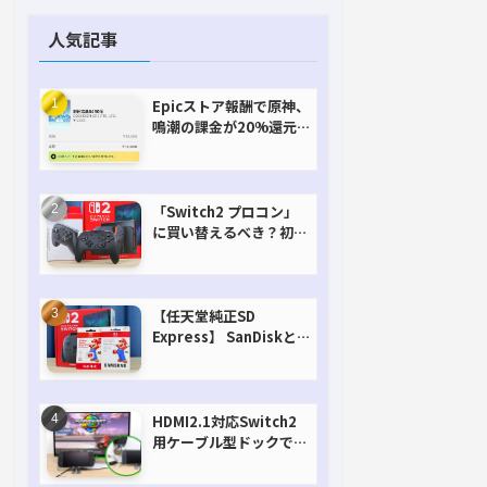
人気記事
Epicストア報酬で原神、
鳴潮の課金が20%還元
で超お得に！【期間延長
決定！】
「Switch2 プロコン」
に買い替えるべき？初代
との違いを比較
【任天堂純正SD
Express】 SanDiskと
Samsungを比較。実は
容量が違うけどオススメ
はどっち！？
HDMI2.1対応Switch2
用ケーブル型ドックで省
スペースを極める。FW
アップデートにも対応可