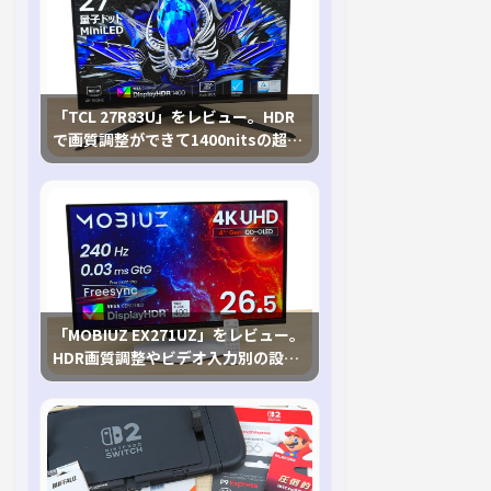
「TCL 27R83U」をレビュー。HDR
で画質調整ができて1400nitsの超高
輝度も発揮！
「MOBIUZ EX271UZ」をレビュー。
HDR画質調整やビデオ入力別の設定
が可能な4K有機ELゲーミングモニタ
を徹底検証