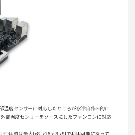
INの外部温度センサーに対応したところが水冷自作er的に
は外部温度センサーをソースにしたファンコンに対応
使用時は最大[x8, x16 x,8 x8]で利用可能になって