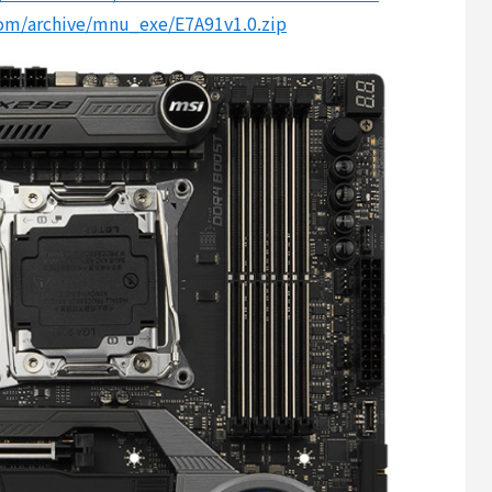
om/archive/mnu_exe/E7A91v1.0.zip