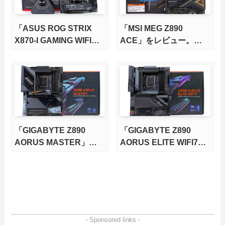
「ASUS ROG STRIX
「MSI MEG Z890
X870-I GAMING WIFI」
ACE」をレビュー。
をレビュー。Mini-ITXで
TB4、10Gb LAN、
も200W超のCPU負荷も
WiFi7など全部入りなハ
余裕で冷やす！
イエンドATXマザーボー
ドを徹底検証
「GIGABYTE Z890
「GIGABYTE Z890
AORUS MASTER」を
AORUS ELITE WIFI7」
レビュー。TB4、10Gb
をレビュー。4万円台で
LAN、WiFi7など全部入
十分過ぎる性能の高コス
りなハイエンドATXマザ
パなゲーミングマザーボ
ーボードを徹底検証
ード
- Sponsored links -