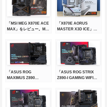
「MSI MEG X870E ACE
「X870E AORUS
MAX」をレビュー。M.2
MASTER X3D ICE」を
スロット5基搭載の完全
レビュー。9000X3Dを
版X870Eマザーボードを
さらに高速にする完全版
徹底検証
X870Eマザーボードを徹
底検証
「ASUS ROG
「ASUS ROG STRIX
MAXIMUS Z890
Z890-I GAMING WIFI」
HERO」をレビュー。神
をレビュー。Mini-ITXで
機能を多数搭載した最新
も200W超のCPU負荷も
マザーボードを徹底検証
余裕で冷やす！