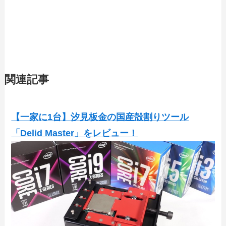
関連記事
【一家に1台】汐見板金の国産殻割りツール
「Delid Master」をレビュー！