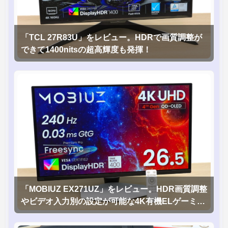
「TCL 27R83U」をレビュー。HDRで画質調整が
できて1400nitsの超高輝度も発揮！
「MOBIUZ EX271UZ」をレビュー。HDR画質調整
やビデオ入力別の設定が可能な4K有機ELゲーミン
グモニタを徹底検証