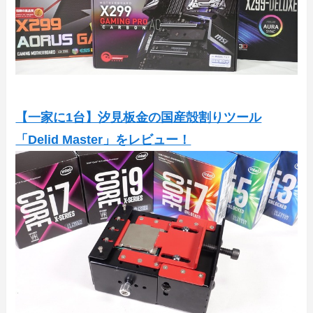
【一家に1台】汐見板金の国産殻割りツール
「Delid Master」をレビュー！