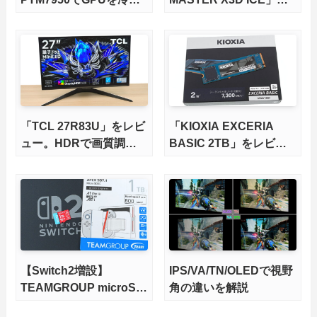
してみた。
レビュー。9000X3Dを
さらに高速にする完全版
X870Eマザーボードを徹
底検証
「TCL 27R83U」をレビ
「KIOXIA EXCERIA
ュー。HDRで画質調整
BASIC 2TB」をレビュ
ができて1400nitsの超高
ー。QLC型BiCS8で省電
輝度も発揮！
力、高性能、高コスパを
実現！
【Switch2増設】
IPS/VA/TN/OLEDで視野
TEAMGROUP microSD
角の違いを解説
Express 1TBをレビュ