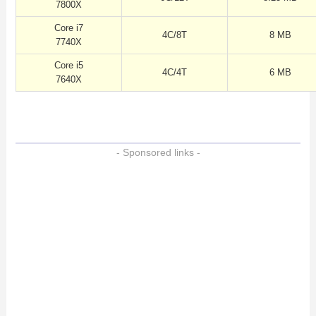
7800X
Core i7
4C/8T
8 MB
7740X
Core i5
4C/4T
6 MB
7640X
- Sponsored links -