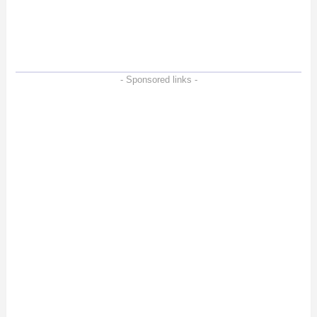
ー。Vlogクリエイターに
も強いメモリーカードを
徹底検証
- Sponsored links -