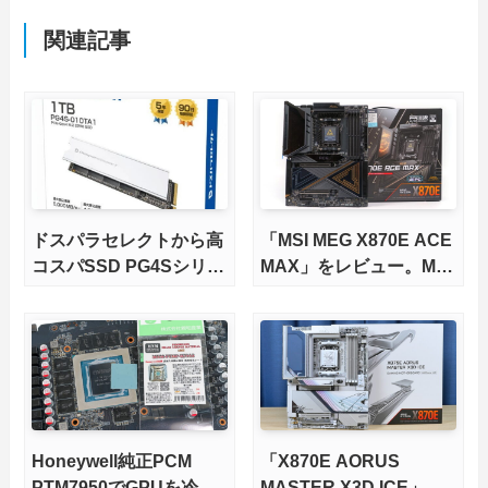
関連記事
ドスパラセレクトから高
「MSI MEG X870E ACE
コスパSSD PG4Sシリー
MAX」をレビュー。M.2
ズが発売
スロット5基搭載の完全
版X870Eマザーボードを
徹底検証
Honeywell純正PCM
「X870E AORUS
PTM7950でGPUを冷や
MASTER X3D ICE」を