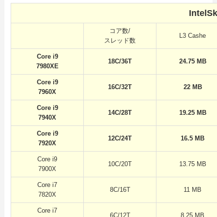
Inte
コア数/
L3 Cashe
スレッド数
Core i9
18C/36T
24.75 MB
7980XE
Core i9
16C/32T
22 MB
7960X
Core i9
14C/28T
19.25 MB
7940X
Core i9
12C/24T
16.5 MB
7920X
Core i9
10C/20T
13.75 MB
7900X
Core i7
8C/16T
11 MB
7820X
Core i7
6C/12T
8.25 MB