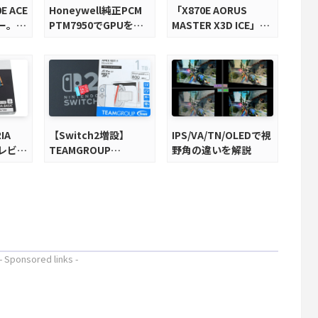
E ACE
Honeywell純正PCM
「X870E AORUS
ー。
PTM7950でGPUを冷
MASTER X3D ICE」を
基搭載の
やしてみた。
レビュー。9000X3Dを
マザーボ
さらに高速にする完全
版X870Eマザーボード
を徹底検証
IA
【Switch2増設】
IPS/VA/TN/OLEDで視
をレビュ
TEAMGROUP
野角の違いを解説
S8で省
microSD Express
高コス
1TBをレビュー。Vlog
クリエイターにも強い
メモリーカードを徹底
検証
- Sponsored links -