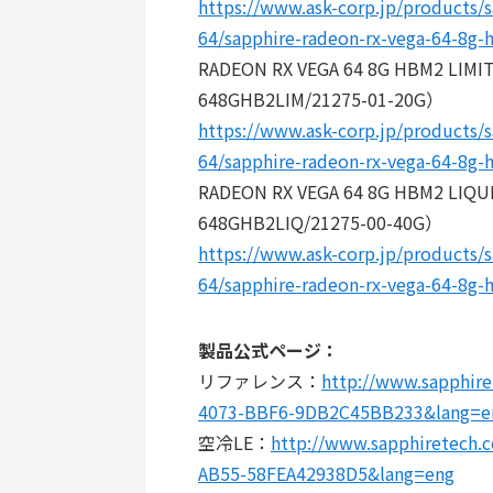
https://www.ask-corp.jp/products/
64/sapphire-radeon-rx-vega-64-8g
RADEON RX VEGA 64 8G HBM2 LI
648GHB2LIM/21275-01-20G）
https://www.ask-corp.jp/products/
64/sapphire-radeon-rx-vega-64-8g-
RADEON RX VEGA 64 8G HBM2 LI
648GHB2LIQ/21275-00-40G）
https://www.ask-corp.jp/products/
64/sapphire-radeon-rx-vega-64-8g-
製品公式ページ：
リファレンス：
http://www.sapphir
4073-BBF6-9DB2C45BB233&lang=e
空冷LE：
http://www.sapphiretech.
AB55-58FEA42938D5&lang=eng