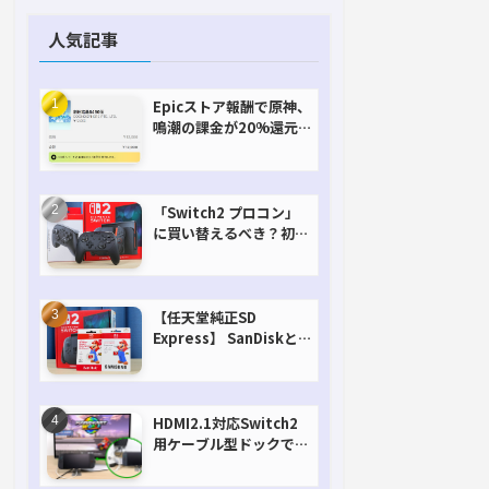
人気記事
Epicストア報酬で原神、
鳴潮の課金が20%還元
で超お得に！【期間延長
決定！】
「Switch2 プロコン」
に買い替えるべき？初代
との違いを比較
【任天堂純正SD
Express】 SanDiskと
Samsungを比較。実は
容量が違うけどオススメ
はどっち！？
HDMI2.1対応Switch2
用ケーブル型ドックで省
スペースを極める。FW
アップデートにも対応可