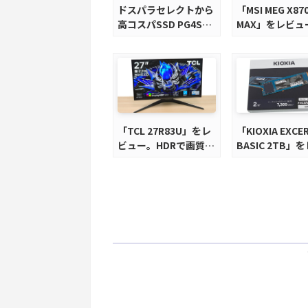
ドスパラセレクトから
「MSI MEG X870
高コスパSSD PG4Sシ
MAX」をレビュ
リーズが発売
M.2スロット5
完全版X870E
ードを徹底検証
「TCL 27R83U」をレ
「KIOXIA EXCER
ビュー。HDRで画質調
BASIC 2TB」
整ができて1400nits
ー。QLC型BiC
の超高輝度も発揮！
電力、高性能、
パを実現！