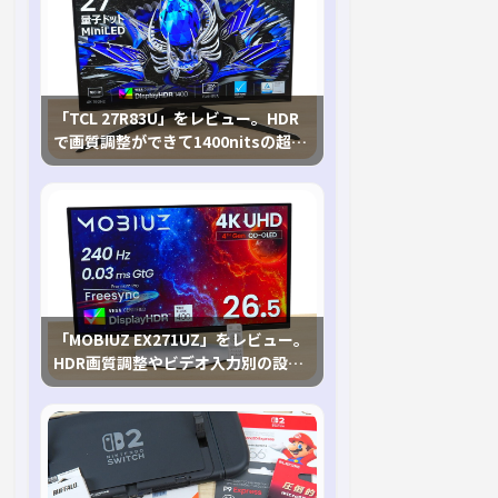
「TCL 27R83U」をレビュー。HDR
で画質調整ができて1400nitsの超高
輝度も発揮！
「MOBIUZ EX271UZ」をレビュー。
HDR画質調整やビデオ入力別の設定
が可能な4K有機ELゲーミングモニタ
を徹底検証