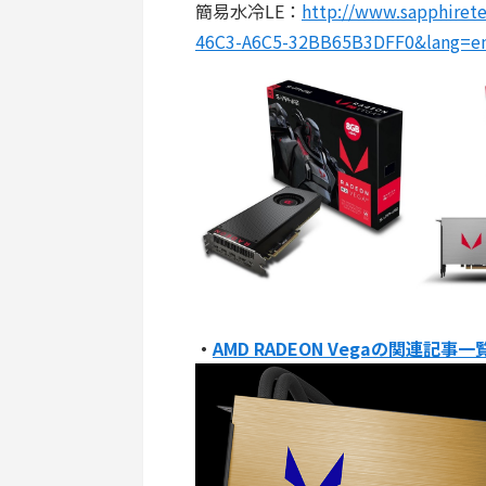
簡易水冷LE：
http://www.sapphiret
46C3-A6C5-32BB65B3DFF0&lang=e
・
AMD RADEON Vegaの関連記事一