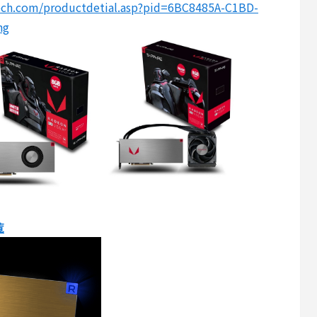
ech.com/productdetial.asp?pid=6BC8485A-C1BD-
ng
覧