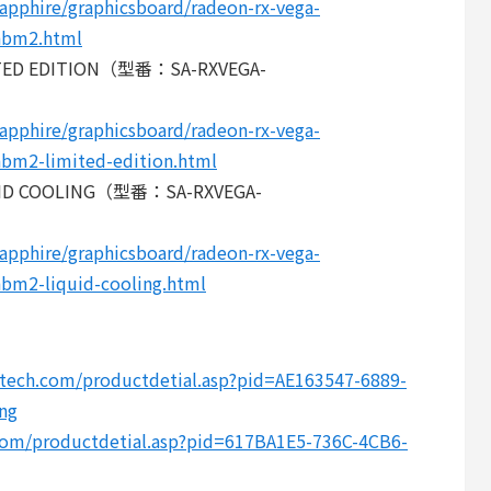
sapphire/graphicsboard/radeon-rx-vega-
-hbm2.html
MITED EDITION（型番：SA-RXVEGA-
sapphire/graphicsboard/radeon-rx-vega-
hbm2-limited-edition.html
QUID COOLING（型番：SA-RXVEGA-
sapphire/graphicsboard/radeon-rx-vega-
hbm2-liquid-cooling.html
etech.com/productdetial.asp?pid=AE163547-6889-
ng
com/productdetial.asp?pid=617BA1E5-736C-4CB6-