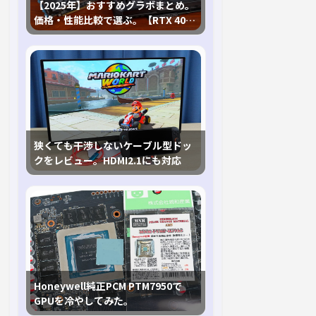
【2025年】おすすめグラボまとめ。
価格・性能比較で選ぶ。【RTX 40,
RX 7000各種に対応】
狭くても干渉しないケーブル型ドッ
クをレビュー。HDMI2.1にも対応
Honeywell純正PCM PTM7950で
GPUを冷やしてみた。