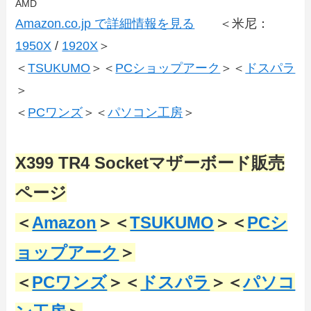
AMD
Amazon.co.jp で詳細情報を見る
＜米尼：
1950X
/
1920X
＞
＜
TSUKUMO
＞＜
PCショップアーク
＞＜
ドスパラ
＞
＜
PCワンズ
＞＜
パソコン工房
＞
X399 TR4 Socketマザーボード販売
ページ
＜
Amazon
＞＜
TSUKUMO
＞＜
PCシ
ョップアーク
＞
＜
PCワンズ
＞＜
ドスパラ
＞＜
パソコ