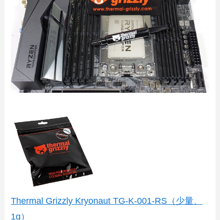
Thermal Grizzly Kryonaut TG-K-001-RS（少量、
1g）