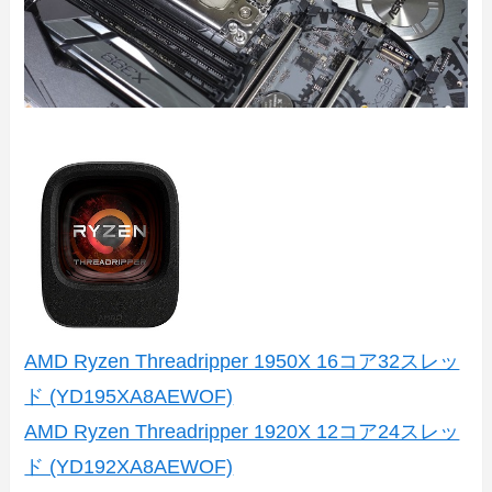
AMD Ryzen Threadripper 1950X 16コア32スレッ
ド (YD195XA8AEWOF)
AMD Ryzen Threadripper 1920X 12コア24スレッ
ド (YD192XA8AEWOF)