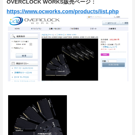
OVERCLOCK WORKS販売ページ：
https://www.ocworks.com/products/list.php