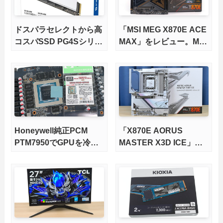
ドスパラセレクトから高
「MSI MEG X870E ACE
コスパSSD PG4Sシリー
MAX」をレビュー。M.2
ズが発売
スロット5基搭載の完全
版X870Eマザーボードを
徹底検証
Honeywell純正PCM
「X870E AORUS
PTM7950でGPUを冷や
MASTER X3D ICE」を
してみた。
レビュー。9000X3Dを
さらに高速にする完全版
X870Eマザーボードを徹
底検証