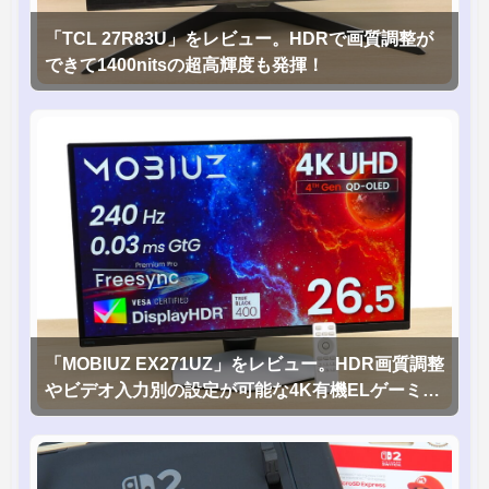
「TCL 27R83U」をレビュー。HDRで画質調整が
できて1400nitsの超高輝度も発揮！
「MOBIUZ EX271UZ」をレビュー。HDR画質調整
やビデオ入力別の設定が可能な4K有機ELゲーミン
グモニタを徹底検証