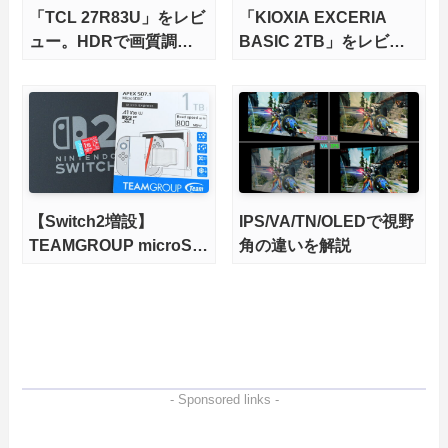
「TCL 27R83U」をレビ
「KIOXIA EXCERIA
ュー。HDRで画質調整
BASIC 2TB」をレビュ
ができて1400nitsの超高
ー。QLC型BiCS8で省電
輝度も発揮！
力、高性能、高コスパを
実現！
【Switch2増設】
IPS/VA/TN/OLEDで視野
TEAMGROUP microSD
角の違いを解説
Express 1TBをレビュ
ー。Vlogクリエイターに
も強いメモリーカードを
徹底検証
- Sponsored links -