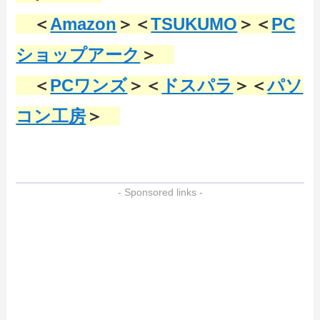
＜
Amazon
＞＜
TSUKUMO
＞＜
PC
ショップアーク
＞
＜
PCワンズ
＞＜
ドスパラ
＞＜
パソ
コン工房
＞
- Sponsored links -