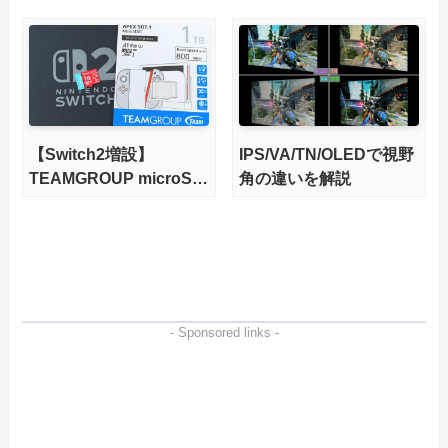
輝度も発揮！
力、高性能、高コスパを
実現！
【Switch2増設】
IPS/VA/TN/OLEDで視野
TEAMGROUP microSD
角の違いを解説
Express 1TBをレビュ
ー。Vlogクリエイターに
も強いメモリーカードを
徹底検証
- Sponsored links -