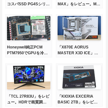
コスパSSD PG4Sシリー
MAX」をレビュー。M.2
ズが発売
スロット5基搭載の完全
版X870Eマザーボードを
徹底検証
Honeywell純正PCM
「X870E AORUS
PTM7950でGPUを冷や
MASTER X3D ICE」を
してみた。
レビュー。9000X3Dを
さらに高速にする完全版
X870Eマザーボードを徹
底検証
「TCL 27R83U」をレビ
「KIOXIA EXCERIA
ュー。HDRで画質調整
BASIC 2TB」をレビュ
ができて1400nitsの超高
ー。QLC型BiCS8で省電