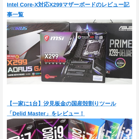
Intel Core-X対応X299マザーボードのレビュー記
事一覧
【一家に1台】汐見板金の国産殻割りツール
「Delid Master」をレビュー！