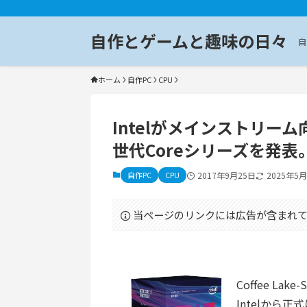
自作とゲームと趣味の日々
自
ホーム
自作PC
CPU
Intelがメインストリーム向
世代Coreシリーズを発表
自作PC
CPU
2017年9月25日
2025年5
当ページのリンクには広告が含まれて
Coffee L
Intelから正