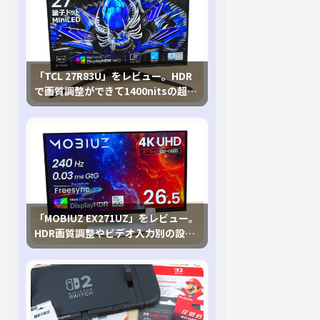
「TCL 27R83U」をレビュー。HDR
で画質調整ができて1400nitsの超高
輝度も発揮！
「MOBIUZ EX271UZ」をレビュー。
HDR画質調整やビデオ入力別の設定
が可能な4K有機ELゲーミングモニタ
を徹底検証