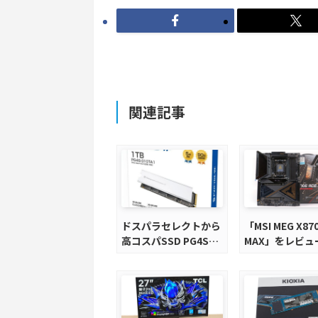
関連記事
ドスパラセレクトから
「MSI MEG X870
高コスパSSD PG4Sシ
MAX」をレビュ
リーズが発売
M.2スロット5
完全版X870E
ードを徹底検証