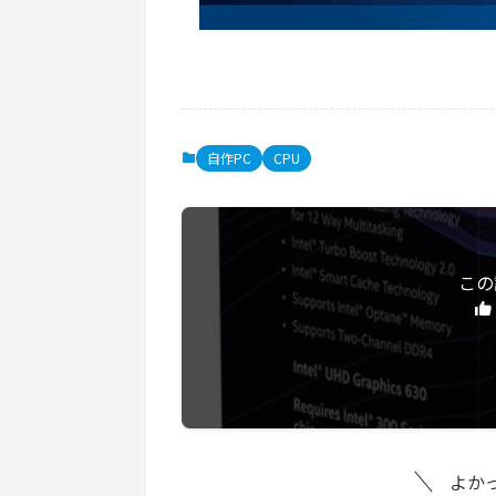
自作PC
CPU
この
よか