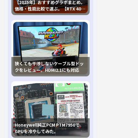
【2025年】おすすめグラボまとめ。
価格・性能比較で選ぶ。【RTX 40,
RX 7000各種に対応】
狭くても干渉しないケーブル型ドッ
クをレビュー。HDMI2.1にも対応
Honeywell純正PCM PTM7950で
GPUを冷やしてみた。