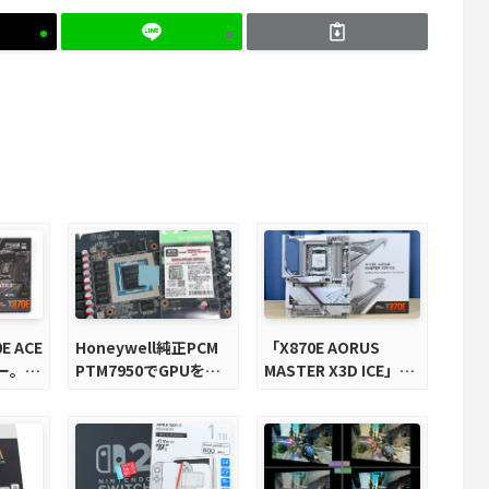
E ACE
Honeywell純正PCM
「X870E AORUS
ー。
PTM7950でGPUを冷
MASTER X3D ICE」を
基搭載の
やしてみた。
レビュー。9000X3Dを
マザーボ
さらに高速にする完全
版X870Eマザーボード
を徹底検証