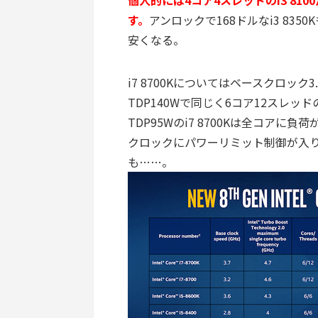
個人的には4コア4スレッドのi3 81
す。
アンロックで168ドルなi3 83
安くなる。
i7 8700Kについてはベースクロック3
TDP140Wで同じく6コア12スレッドの
TDP95Wのi7 8700Kは全コアに負
クロックにパワーリミット制御が入
も……。