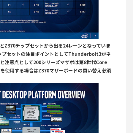
ーンとZ370チップセットから出る24レーンとなっていま
ップセットの注目ポイントとしてThunderbolt3がネ
注意点として200シリーズマザボは第8世代Core
eを使用する場合はZ370マザーボードの買い替え必須