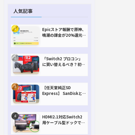
人気記事
Epicストア報酬で原神、
鳴潮の課金が20%還元
で超お得に！【期間延長
決定！】
「Switch2 プロコン」
に買い替えるべき？初代
との違いを比較
【任天堂純正SD
Express】 SanDiskと
Samsungを比較。実は
容量が違うけどオススメ
はどっち！？
HDMI2.1対応Switch2
用ケーブル型ドックで省
スペースを極める。FW
アップデートにも対応可