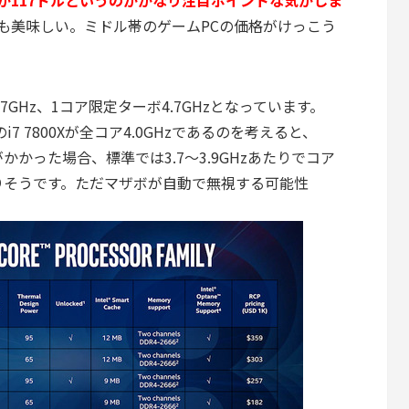
00が117ドルというのがかなり注目ポイントな気がしま
50Kも美味しい。ミドル帯のゲームPCの価格がけっこう
.7GHz、1コア限定ターボ4.7GHzとなっています。
i7 7800Xが全コア4.0GHzであるのを考えると、
荷がかかった場合、標準では3.7～3.9GHzあたりでコア
りそうです。ただマザボが自動で無視する可能性