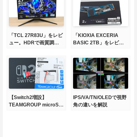
X870Eマザーボードを徹
底検証
「TCL 27R83U」をレビ
「KIOXIA EXCERIA
ュー。HDRで画質調整
BASIC 2TB」をレビュ
ができて1400nitsの超高
ー。QLC型BiCS8で省電
輝度も発揮！
力、高性能、高コスパを
実現！
【Switch2増設】
IPS/VA/TN/OLEDで視野
TEAMGROUP microSD
角の違いを解説
Express 1TBをレビュ
ー。Vlogクリエイターに
も強いメモリーカードを
徹底検証