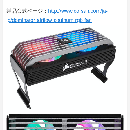
製品公式ページ：
http://www.corsair.com/ja-
jp/dominator-airflow-platinum-rgb-fan