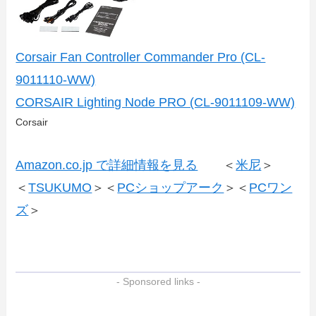
Corsair Fan Controller Commander Pro (CL-
9011110-WW)
CORSAIR Lighting Node PRO (CL-9011109-WW)
Corsair
Amazon.co.jp で詳細情報を見る
＜
米尼
＞
＜
TSUKUMO
＞＜
PCショップアーク
＞＜
PCワン
ズ
＞
- Sponsored links -