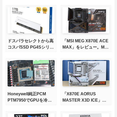
ドスパラセレクトから高
「MSI MEG X870E ACE
コスパSSD PG4Sシリー
MAX」をレビュー。M.2
ズが発売
スロット5基搭載の完全
版X870Eマザーボードを
徹底検証
Honeywell純正PCM
「X870E AORUS
PTM7950でGPUを冷や
MASTER X3D ICE」を
してみた。
レビュー。9000X3Dを
さらに高速にする完全版