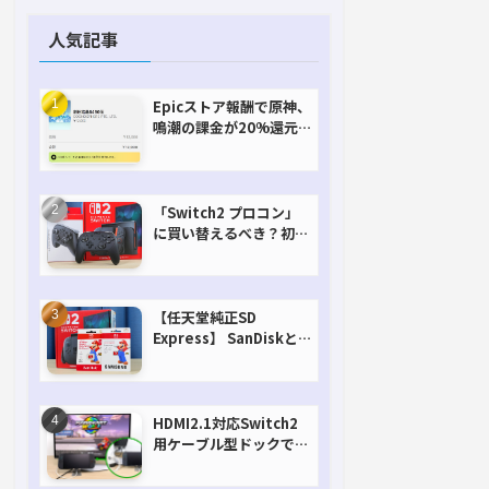
人気記事
Epicストア報酬で原神、
鳴潮の課金が20%還元
で超お得に！【期間延長
決定！】
「Switch2 プロコン」
に買い替えるべき？初代
との違いを比較
【任天堂純正SD
Express】 SanDiskと
Samsungを比較。実は
容量が違うけどオススメ
はどっち！？
HDMI2.1対応Switch2
用ケーブル型ドックで省
スペースを極める。FW
アップデートにも対応可