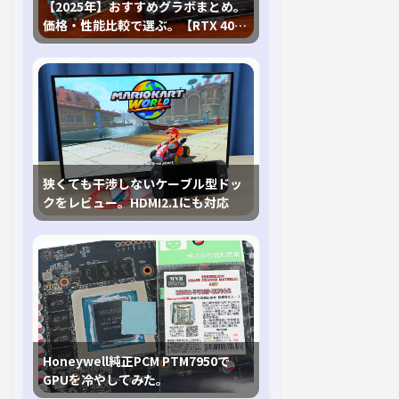
【2025年】おすすめグラボまとめ。
価格・性能比較で選ぶ。【RTX 40,
RX 7000各種に対応】
狭くても干渉しないケーブル型ドッ
クをレビュー。HDMI2.1にも対応
Honeywell純正PCM PTM7950で
GPUを冷やしてみた。