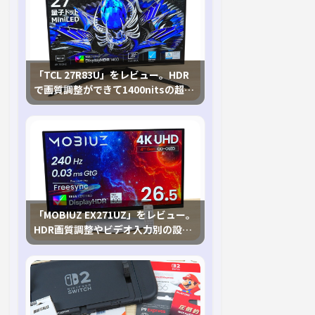
「TCL 27R83U」をレビュー。HDR
で画質調整ができて1400nitsの超高
輝度も発揮！
「MOBIUZ EX271UZ」をレビュー。
HDR画質調整やビデオ入力別の設定
が可能な4K有機ELゲーミングモニタ
を徹底検証