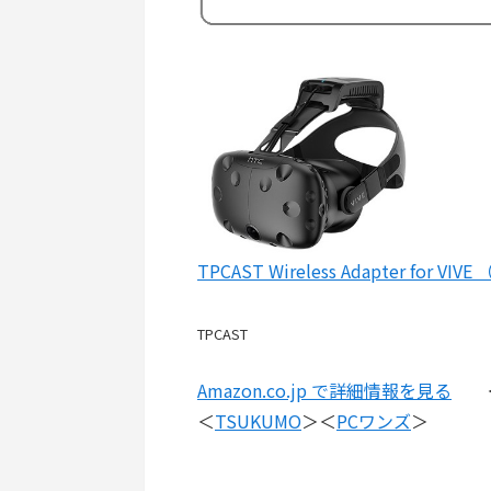
TPCAST Wireless Adapter for VIVE
TPCAST
Amazon.co.jp で詳細情報を見る
＜
TSUKUMO
＞＜
PCワンズ
＞