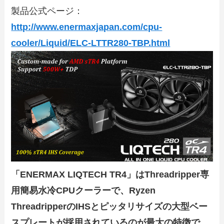
製品公式ページ：
http://www.enermaxjapan.com/cpu-
cooler/Liquid/ELC-LTTR280-TBP.html
「ENERMAX LIQTECH TR4」はThreadripper専
用簡易水冷CPUクーラーで、Ryzen
ThreadripperのIHSとピッタリサイズの大型ベー
スプレートが採用されているのが最大の特徴で