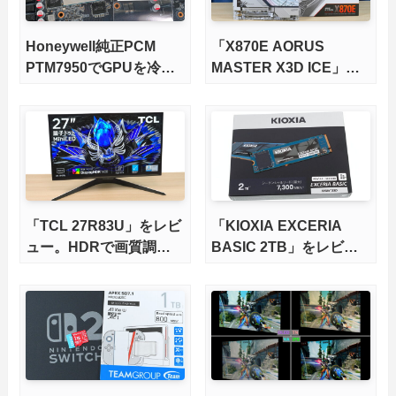
Honeywell純正PCM
「X870E AORUS
PTM7950でGPUを冷や
MASTER X3D ICE」を
してみた。
レビュー。9000X3Dを
さらに高速にする完全版
X870Eマザーボードを徹
底検証
「TCL 27R83U」をレビ
「KIOXIA EXCERIA
ュー。HDRで画質調整
BASIC 2TB」をレビュ
ができて1400nitsの超高
ー。QLC型BiCS8で省電
輝度も発揮！
力、高性能、高コスパを
実現！