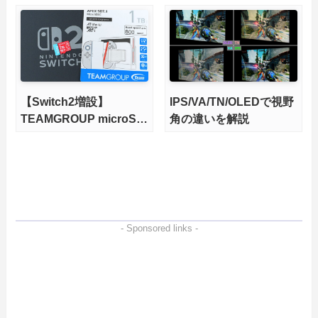
輝度も発揮！
力、高性能、高コスパを
実現！
【Switch2増設】
IPS/VA/TN/OLEDで視野
TEAMGROUP microSD
角の違いを解説
Express 1TBをレビュ
ー。Vlogクリエイターに
も強いメモリーカードを
徹底検証
- Sponsored links -