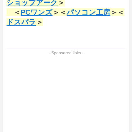
ショップアーク
＞
＜
PCワンズ
＞＜
パソコン工房
＞＜
ドスパラ
＞
- Sponsored links -