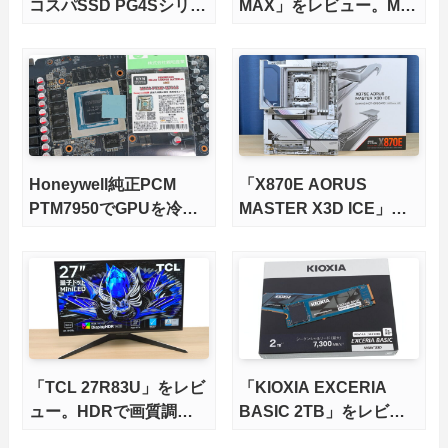
コスパSSD PG4Sシリー
MAX」をレビュー。M.2
ズが発売
スロット5基搭載の完全
版X870Eマザーボードを
徹底検証
Honeywell純正PCM
「X870E AORUS
PTM7950でGPUを冷や
MASTER X3D ICE」を
してみた。
レビュー。9000X3Dを
さらに高速にする完全版
X870Eマザーボードを徹
底検証
「TCL 27R83U」をレビ
「KIOXIA EXCERIA
ュー。HDRで画質調整
BASIC 2TB」をレビュ
ができて1400nitsの超高
ー。QLC型BiCS8で省電