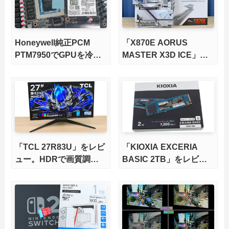
Honeywell純正PCM
「X870E AORUS
PTM7950でGPUを冷や
MASTER X3D ICE」を
してみた。
レビュー。9000X3Dを
さらに高速にする完全版
X870Eマザーボードを徹
底検証
「TCL 27R83U」をレビ
「KIOXIA EXCERIA
ュー。HDRで画質調整
BASIC 2TB」をレビュ
ができて1400nitsの超高
ー。QLC型BiCS8で省電
輝度も発揮！
力、高性能、高コスパを
実現！