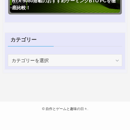
RTX 5080搭載のおすすめゲーミングBTO PCを徹
底比較！
カテゴリー
カ
テ
ゴ
リ
ー
©
自作とゲームと趣味の日々.