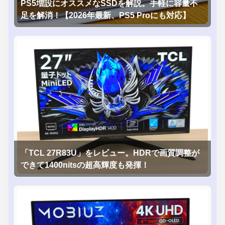
PS5増設にオススメなSSDを解説。手軽に容量不
足を解消！【2026年最新、PS5 Proにも対応】
「TCL 27R83U」をレビュー。HDRで画質調整が
できて1400nitsの超高輝度も発揮！