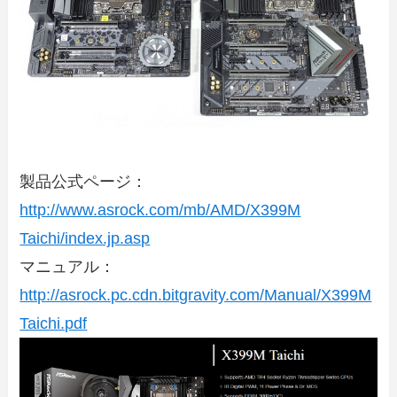
製品公式ページ：
http://www.asrock.com/mb/AMD/X399M
Taichi/index.jp.asp
マニュアル：
http://asrock.pc.cdn.bitgravity.com/Manual/X399M
Taichi.pdf