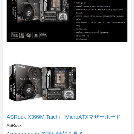
ASRock X399M Taichi MicroATXマザーボード
ASRock