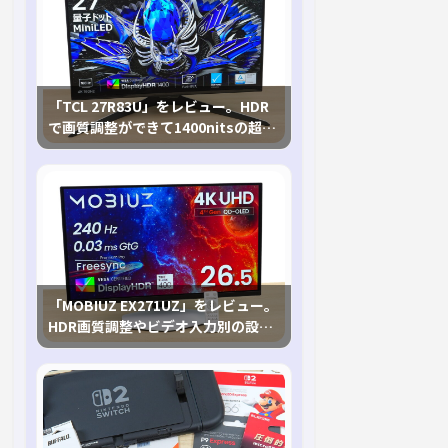
「TCL 27R83U」をレビュー。HDR
で画質調整ができて1400nitsの超高
輝度も発揮！
「MOBIUZ EX271UZ」をレビュー。
HDR画質調整やビデオ入力別の設定
が可能な4K有機ELゲーミングモニタ
を徹底検証