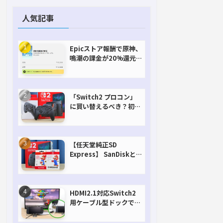
人気記事
Epicストア報酬で原神、
鳴潮の課金が20%還元
で超お得に！【期間延長
決定！】
「Switch2 プロコン」
に買い替えるべき？初代
との違いを比較
【任天堂純正SD
Express】 SanDiskと
Samsungを比較。実は
容量が違うけどオススメ
はどっち！？
HDMI2.1対応Switch2
用ケーブル型ドックで省
スペースを極める。FW
アップデートにも対応可