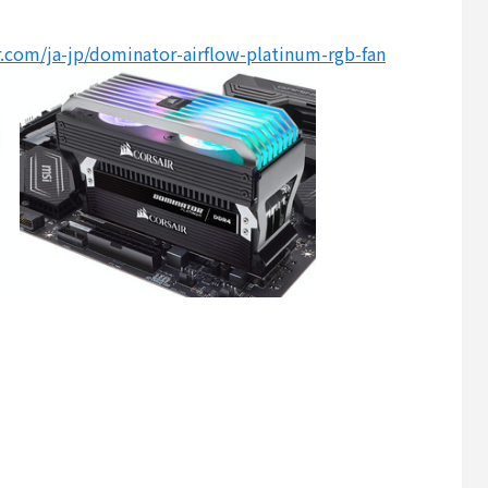
r.com/ja-jp/dominator-airflow-platinum-rgb-fan