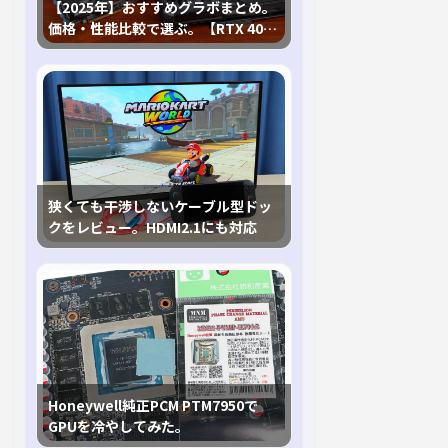
【2025年】おすすめグラボまとめ。
価格・性能比較で選ぶ。【RTX 40,
RX 7000各種に対応】
狭くても干渉しないケーブル型ドッ
クをレビュー。HDMI2.1にも対応
Honeywell純正PCM PTM7950で
GPUを冷やしてみた。