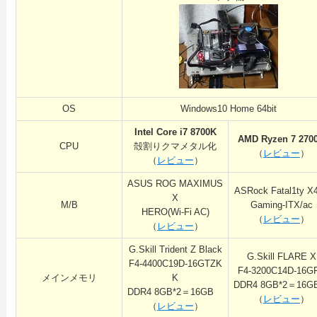
OS
Windows10 Home 64bit
Intel Core i7 8700K
AMD Ryzen 7 270
CPU
殻割りクマメタル化
（
レビュー
）
（
レビュー
）
ASUS ROG MAXIMUS
ASRock Fatal1ty X
X
M/B
Gaming-ITX/ac
HERO(Wi-Fi AC)
（
レビュー
）
（
レビュー
）
G.Skill Trident Z Black
G.Skill FLARE X
F4-4400C19D-16GTZK
F4-3200C14D-16G
メインメモリ
K
DDR4 8GB*2＝16
DDR4 8GB*2＝16GB
（
レビュー
）
（
レビュー
）