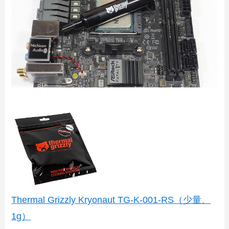
Thermal Grizzly Kryonaut TG-K-001-RS（少量、
1g）