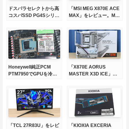
ドスパラセレクトから高
「MSI MEG X870E ACE
コスパSSD PG4Sシリー
MAX」をレビュー。M.2
ズが発売
スロット5基搭載の完全
版X870Eマザーボードを
徹底検証
Honeywell純正PCM
「X870E AORUS
PTM7950でGPUを冷や
MASTER X3D ICE」を
してみた。
レビュー。9000X3Dを
さらに高速にする完全版
X870Eマザーボードを徹
底検証
「TCL 27R83U」をレビ
「KIOXIA EXCERIA