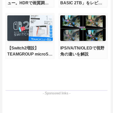
ュー。HDRで画質調整
BASIC 2TB」をレビュ
ができて1400nitsの超高
ー。QLC型BiCS8で省電
輝度も発揮！
力、高性能、高コスパを
実現！
【Switch2増設】
IPS/VA/TN/OLEDで視野
TEAMGROUP microSD
角の違いを解説
Express 1TBをレビュ
ー。Vlogクリエイターに
も強いメモリーカードを
徹底検証
- Sponsored links -