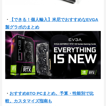
・
【できる！個人輸入】米尼でおすすめなEVGA
製グラボのまとめ
・
おすすめBTO PCまとめ。予算・性能別で比
較。カスタマイズ指南も