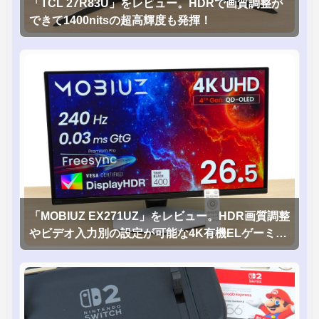
「TCL 27R83U」をレビュー。HDRで画質調整が
できて1400nitsの超高輝度も発揮！
「MOBIUZ EX271UZ」をレビュー。HDR画質調整
やビデオ入力別の設定が可能な4K有機ELゲーミン
グモニタを徹底検証