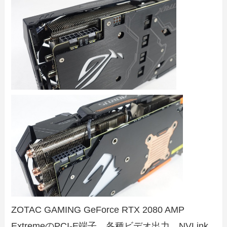
ZOTAC GAMING GeForce RTX 2080 AMP
ExtremeのPCI-E端子、各種ビデオ出力、NVLink