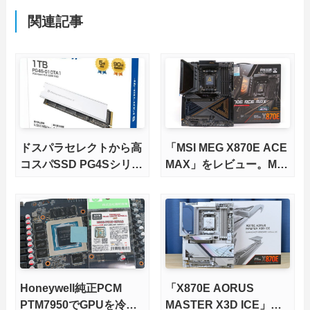
関連記事
ドスパラセレクトから高
「MSI MEG X870E ACE
コスパSSD PG4Sシリー
MAX」をレビュー。M.2
ズが発売
スロット5基搭載の完全
版X870Eマザーボードを
徹底検証
Honeywell純正PCM
「X870E AORUS
PTM7950でGPUを冷や
MASTER X3D ICE」を