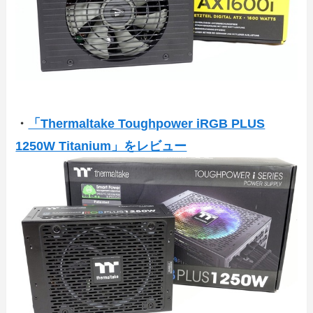
・
「Thermaltake Toughpower iRGB PLUS
1250W Titanium」をレビュー