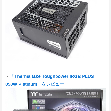
・
「Thermaltake Toughpower iRGB PLUS
850W Platinum」をレビュー