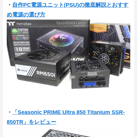
・
自作PC電源ユニット(PSU)の徹底解説とおすす
め電源の選び方
・
「Seasonic PRIME Ultra 850 Titanium SSR-
850TR」をレビュー