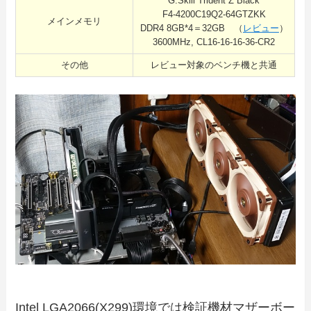
G.Skill Trident Z Black
F4-4200C19Q2-64GTZKK
メインメモリ
DDR4 8GB*4＝32GB （
レビュー
）
3600MHz, CL16-16-16-36-CR2
その他
レビュー対象のベンチ機と共通
Intel LGA2066(X299)環境では検証機材マザーボー