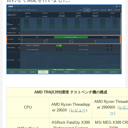
AMD TR4(X399)環境 テストベンチ機の構成
AMD Ryzen Threadr
AMD Ryzen Threadripp
CPU
er 2990WX（
レビ
er 2950X（
レビュー
）
ー
）
ASRock Fatal1ty X399
MSI MEG X399 C