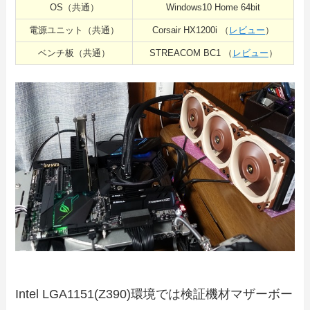
OS（共通）
Windows10 Home 64bit
電源ユニット（共通）
Corsair HX1200i （
レビュー
）
ベンチ板（共通）
STREACOM BC1 （
レビュー
）
Intel LGA1151(Z390)環境では検証機材マザーボー