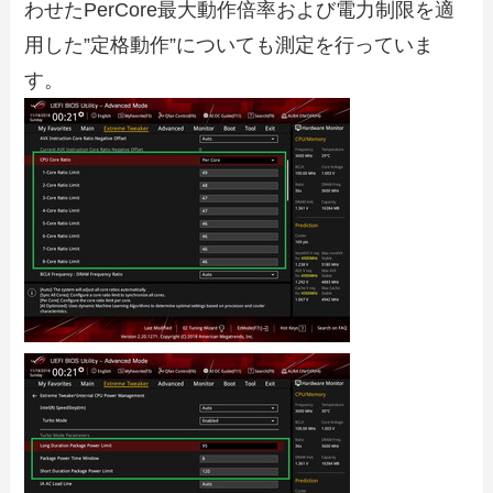
わせたPerCore最大動作倍率および電力制限を適
用した”定格動作”についても測定を行っていま
す。