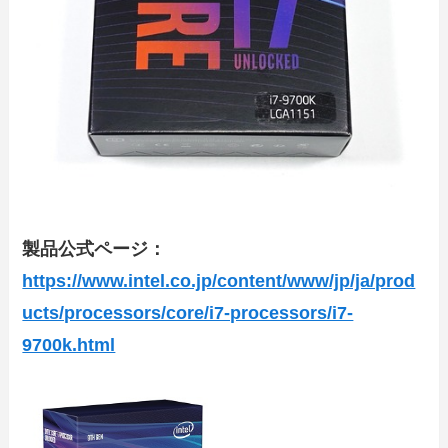
製品公式ページ：
https://www.intel.co.jp/content/www/jp/ja/prod
ucts/processors/core/i7-processors/i7-
9700k.html