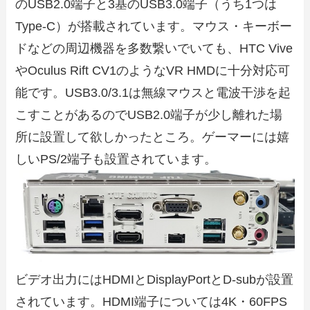
のUSB2.0端子と3基のUSB3.0端子（うち1つは
Type-C）が搭載されています。マウス・キーボー
ドなどの周辺機器を多数繋いでいても、HTC Vive
やOculus Rift CV1のようなVR HMDに十分対応可
能です。USB3.0/3.1は無線マウスと電波干渉を起
こすことがあるのでUSB2.0端子が少し離れた場
所に設置して欲しかったところ。ゲーマーには嬉
しいPS/2端子も設置されています。
ビデオ出力にはHDMIとDisplayPortとD-subが設置
されています。HDMI端子については4K・60FPS