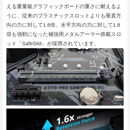
える重量級グラフィックボードの重さに耐えるよ
うに
、
従来のプラスチックスロットよりも
垂直方
向の力に対して1.6倍、水平方向の力に対して1.8
倍も強靭になった補強用メタルアーマー
搭載スロ
ット「SafeSlot」が採用されています。