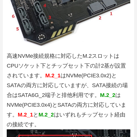
高速NVMe接続規格に対応したM.2スロットは
CPUソケット下とチップセット下の計2基が設置
されています。
M.2_1
はNVMe(PCIE3.0x2)と
SATAの両方に対応していますが、SATA接続の場
合はSATA6G_2端子と排他利用です。
M.2_2
は
NVMe(PCIE3.0x4)とSATAの両方に対応していま
す。
M.2_1
と
M.2_2
はいずれもチップセット経由
の接続です。