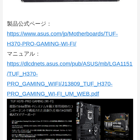
製品公式ページ：
https://www.asus.com/jp/Motherboards/TUF-
H370-PRO-GAMING-WI-FI/
マニュアル：
https://dlcdnets.asus.com/pub/ASUS/mb/LGA1151
/TUF_H370-
PRO_GAMING_WIFI/J13809_TUF_H370-
PRO_GAMING_WI-FI_UM_WEB.pdf