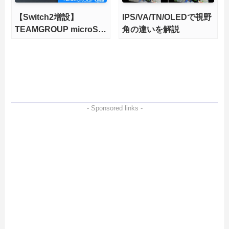
【Switch2増設】
IPS/VA/TN/OLEDで視野
TEAMGROUP microSD
角の違いを解説
Express 1TBをレビュ
ー。Vlogクリエイターに
も強いメモリーカードを
徹底検証
- Sponsored links -