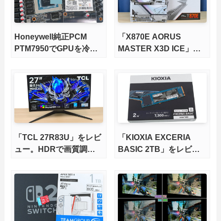
Honeywell純正PCM
「X870E AORUS
PTM7950でGPUを冷や
MASTER X3D ICE」を
してみた。
レビュー。9000X3Dを
さらに高速にする完全版
X870Eマザーボードを徹
底検証
「TCL 27R83U」をレビ
「KIOXIA EXCERIA
ュー。HDRで画質調整
BASIC 2TB」をレビュ
ができて1400nitsの超高
ー。QLC型BiCS8で省電
輝度も発揮！
力、高性能、高コスパを
実現！