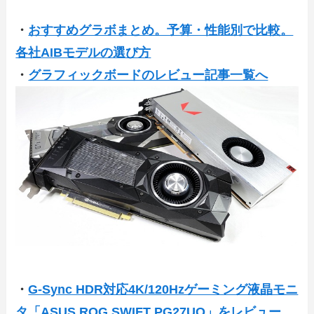
・
おすすめグラボまとめ。予算・性能別で比較。
各社AIBモデルの選び方
・
グラフィックボードのレビュー記事一覧へ
・
G-Sync HDR対応4K/120Hzゲーミング液晶モニ
タ「ASUS ROG SWIFT PG27UQ」をレビュー