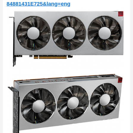
84881431E725&lang=eng