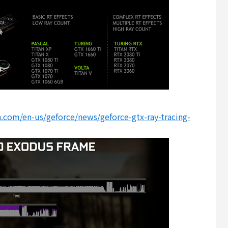
.com/en-us/geforce/news/geforce-gtx-ray-tracing-