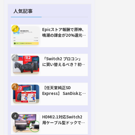
人気記事
Epicストア報酬で原神、
鳴潮の課金が20%還元
で超お得に！【期間延長
決定！】
「Switch2 プロコン」
に買い替えるべき？初代
との違いを比較
【任天堂純正SD
Express】 SanDiskと
Samsungを比較。実は
容量が違うけどオススメ
はどっち！？
HDMI2.1対応Switch2
用ケーブル型ドックで省
スペースを極める。FW
アップデートにも対応可