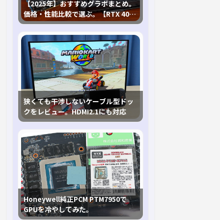
【2025年】おすすめグラボまとめ。
価格・性能比較で選ぶ。【RTX 40,
RX 7000各種に対応】
狭くても干渉しないケーブル型ドッ
クをレビュー。HDMI2.1にも対応
Honeywell純正PCM PTM7950で
GPUを冷やしてみた。