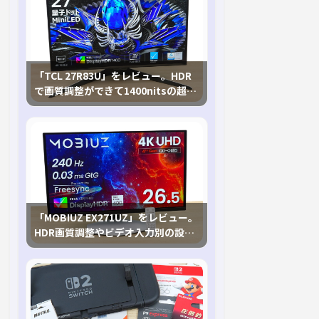
「TCL 27R83U」をレビュー。HDR
で画質調整ができて1400nitsの超高
輝度も発揮！
「MOBIUZ EX271UZ」をレビュー。
HDR画質調整やビデオ入力別の設定
が可能な4K有機ELゲーミングモニタ
を徹底検証