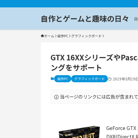
自作とゲームと趣味の日々
自
ホーム
自作PC
グラフィックボード
GTX 16XXシリーズやP
ングをサポート
自作PC
グラフィックボード
2019年3月19
当ページのリンクには広告が含まれて
GeForce G
DXR(Dire