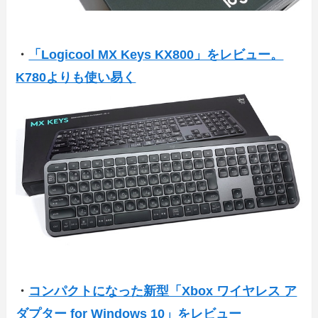
・
「Logicool MX Keys KX800」をレビュー。
K780よりも使い易く
・
コンパクトになった新型「Xbox ワイヤレス ア
ダプター for Windows 10」をレビュー