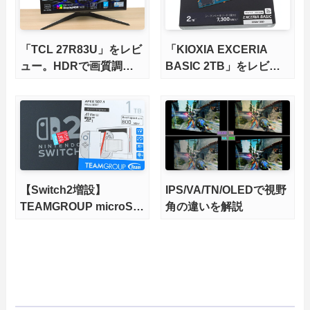
「TCL 27R83U」をレビ
「KIOXIA EXCERIA
ュー。HDRで画質調整
BASIC 2TB」をレビュ
ができて1400nitsの超高
ー。QLC型BiCS8で省電
輝度も発揮！
力、高性能、高コスパを
実現！
【Switch2増設】
IPS/VA/TN/OLEDで視野
TEAMGROUP microSD
角の違いを解説
Express 1TBをレビュ
ー。Vlogクリエイターに
も強いメモリーカードを
徹底検証