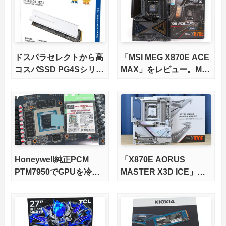
ドスパラセレクトから高
「MSI MEG X870E ACE
コスパSSD PG4Sシリー
MAX」をレビュー。M.2
ズが発売
スロット5基搭載の完全
版X870Eマザーボードを
徹底検証
Honeywell純正PCM
「X870E AORUS
PTM7950でGPUを冷や
MASTER X3D ICE」を
してみた。
レビュー。9000X3Dを
さらに高速にする完全版
X870Eマザーボードを徹
底検証