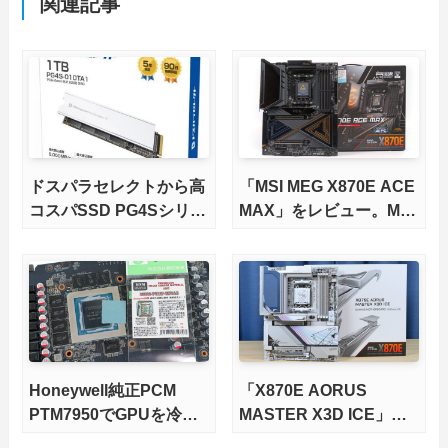
関連記事
ドスパラセレクトから高
「MSI MEG X870E ACE
コスパSSD PG4Sシリー
MAX」をレビュー。M.2
ズが発売
スロット5基搭載の完全
版X870Eマザーボードを
徹底検証
Honeywell純正PCM
「X870E AORUS
PTM7950でGPUを冷や
MASTER X3D ICE」を
してみた。
レビュー。9000X3Dを