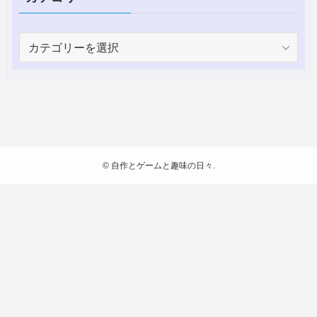
カ
テ
ゴ
リ
ー
©
自作とゲームと趣味の日々.