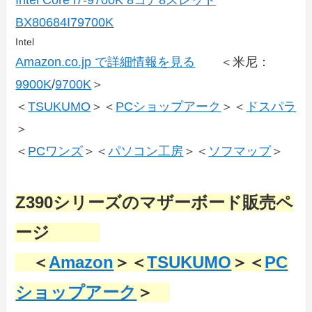
Intel Core i7-9700K 8コア8スレッド
BX80684I79700K
Intel
Amazon.co.jp で詳細情報を見る
＜米尼：
9900K
/
9700K
＞
＜
TSUKUMO
＞＜
PCショップアーク
＞＜
ドスパラ
＞
＜
PCワンズ
＞＜
パソコン工房
＞＜
ソフマップ
＞
Z390シリーズのマザーボード販売ペ
ージ
＜
Amazon
＞＜
TSUKUMO
＞＜
PC
ショップアーク
＞