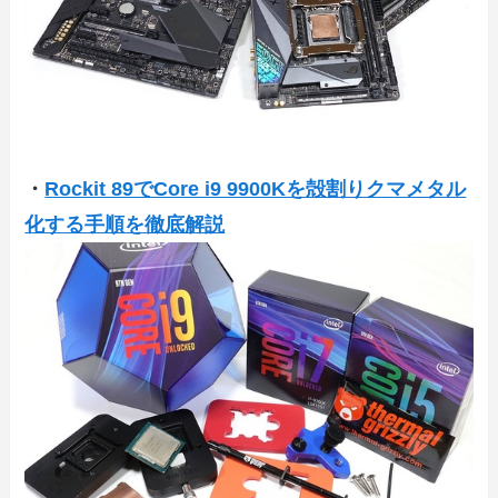
・
Rockit 89でCore i9 9900Kを殻割りクマメタル
化する手順を徹底解説