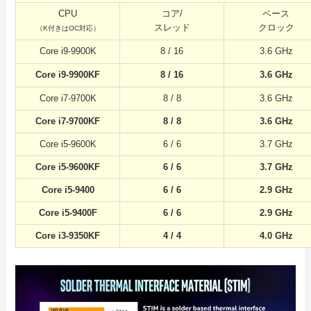
CPU
コア/
ベース
スレッド
クロック
（K付きはOC対応）
Core i9-9900K
8 / 16
3.6 GHz
Core i9-9900KF
8 / 16
3.6 GHz
Core i7-9700K
8 / 8
3.6 GHz
Core i7-9700KF
8 / 8
3.6 GHz
Core i5-9600K
6 / 6
3.7 GHz
Core i5-9600KF
6 / 6
3.7 GHz
Core i5-9400
6 / 6
2.9 GHz
Core i5-9400F
6 / 6
2.9 GHz
Core i3-9350KF
4 / 4
4.0 GHz