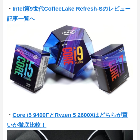
・
Intel第9世代CoffeeLake Refresh-Sのレビュー
記事一覧へ
・
Core i5 9400FとRyzen 5 2600Xはどちらが買
いか徹底比較！