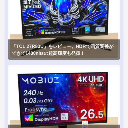
「TCL 27R83U」をレビュー。HDRで画質調整が
できて1400nitsの超高輝度も発揮！