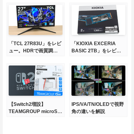
さらに高速にする完全版
X870Eマザーボードを徹
底検証
「TCL 27R83U」をレビ
「KIOXIA EXCERIA
ュー。HDRで画質調整
BASIC 2TB」をレビュ
ができて1400nitsの超高
ー。QLC型BiCS8で省電
輝度も発揮！
力、高性能、高コスパを
実現！
【Switch2増設】
IPS/VA/TN/OLEDで視野
TEAMGROUP microSD
角の違いを解説
Express 1TBをレビュ
ー。Vlogクリエイターに
も強いメモリーカードを