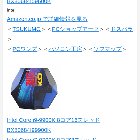
BX80684I59600K
Intel
Amazon.co.jp で詳細情報を見る
＜
TSUKUMO
＞＜
PCショップアーク
＞＜
ドスパラ
＞
＜
PCワンズ
＞＜
パソコン工房
＞＜
ソフマップ
＞
Intel Core i9-9900K 8コア16スレッド
BX80684I99900K