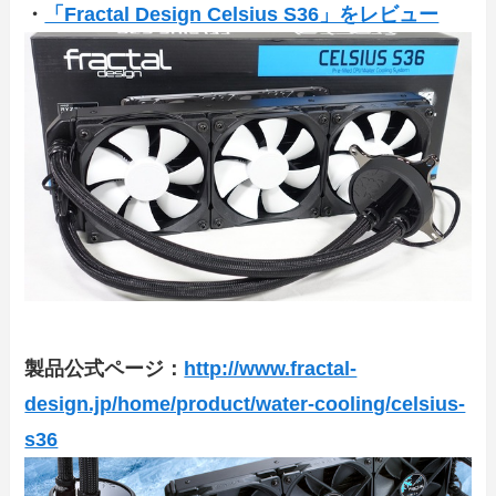
・
「Fractal Design Celsius S36」をレビュー
製品公式ページ：
http://www.fractal-
design.jp/home/product/water-cooling/celsius-
s36