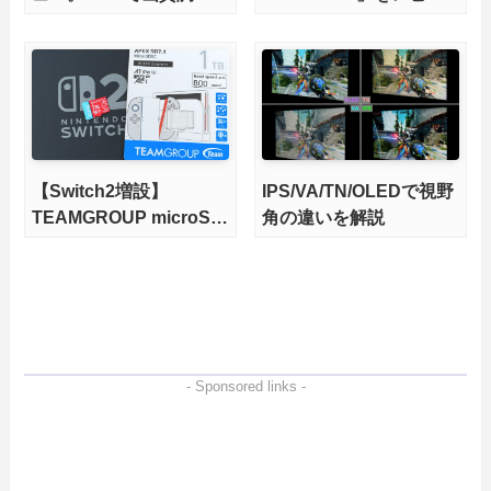
ができて1400nitsの超高
ー。QLC型BiCS8で省電
輝度も発揮！
力、高性能、高コスパを
実現！
【Switch2増設】
IPS/VA/TN/OLEDで視野
TEAMGROUP microSD
角の違いを解説
Express 1TBをレビュ
ー。Vlogクリエイターに
も強いメモリーカードを
徹底検証
- Sponsored links -