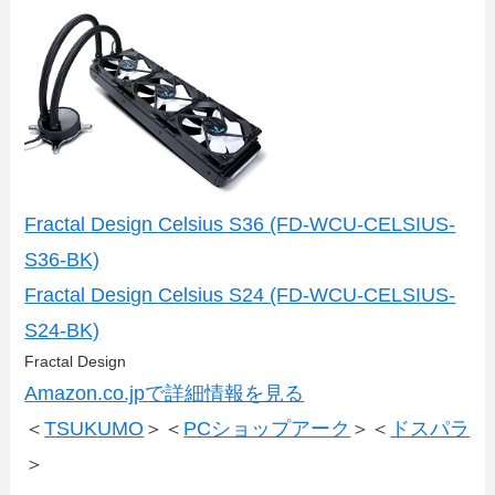
Fractal Design Celsius S36 (FD-WCU-CELSIUS-
S36-BK)
Fractal Design Celsius S24 (FD-WCU-CELSIUS-
S24-BK)
Fractal Design
Amazon.co.jpで詳細情報を見る
＜
TSUKUMO
＞＜
PCショップアーク
＞＜
ドスパラ
＞