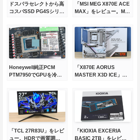
ドスパラセレクトから高
「MSI MEG X870E ACE
コスパSSD PG4Sシリー
MAX」をレビュー。M.2
ズが発売
スロット5基搭載の完全
版X870Eマザーボードを
徹底検証
Honeywell純正PCM
「X870E AORUS
PTM7950でGPUを冷や
MASTER X3D ICE」を
してみた。
レビュー。9000X3Dを
さらに高速にする完全版
X870Eマザーボードを徹
底検証
「TCL 27R83U」をレビ
「KIOXIA EXCERIA
ュー。HDRで画質調整
BASIC 2TB」をレビュ