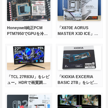
徹底検証
Honeywell純正PCM
「X870E AORUS
PTM7950でGPUを冷や
MASTER X3D ICE」を
してみた。
レビュー。9000X3Dを
さらに高速にする完全版
X870Eマザーボードを徹
底検証
「TCL 27R83U」をレビ
「KIOXIA EXCERIA
ュー。HDRで画質調整
BASIC 2TB」をレビュ
ができて1400nitsの超高
ー。QLC型BiCS8で省電
輝度も発揮！
力、高性能、高コスパを
実現！