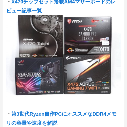
・
X470チップセット搭載AM4マザーボードのレ
ビュー記事一覧
・
第3世代Ryzen自作PCにオススメなDDR4メモ
リの容量や速度を解説