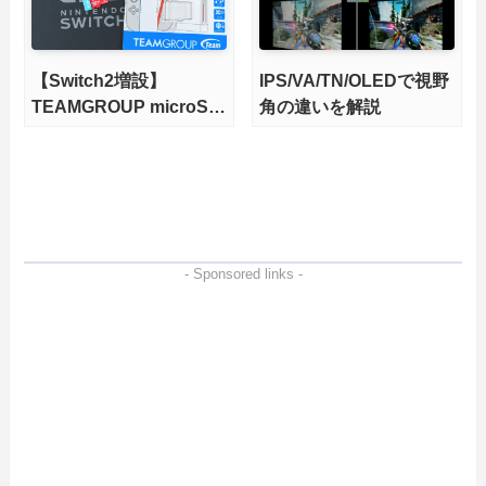
【Switch2増設】
IPS/VA/TN/OLEDで視野
TEAMGROUP microSD
角の違いを解説
Express 1TBをレビュ
ー。Vlogクリエイターに
も強いメモリーカードを
徹底検証
- Sponsored links -