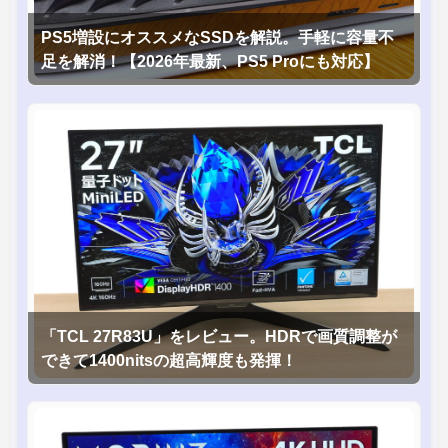
PS5増設にオススメなSSDを解説。手軽に容量不
足を解消！【2026年最新、PS5 Proにも対応】
「TCL 27R83U」をレビュー。HDRで画質調整が
できて1400nitsの超高輝度も発揮！