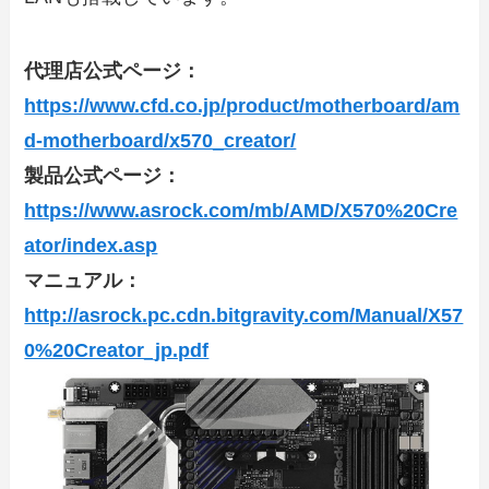
代理店公式ページ：
https://www.cfd.co.jp/product/motherboard/am
d-motherboard/x570_creator/
製品公式ページ：
https://www.asrock.com/mb/AMD/X570%20Cre
ator/index.asp
マニュアル：
http://asrock.pc.cdn.bitgravity.com/Manual/X57
0%20Creator_jp.pdf