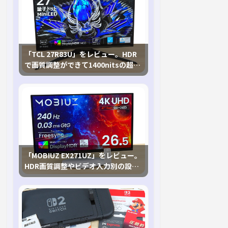
「TCL 27R83U」をレビュー。HDR
で画質調整ができて1400nitsの超高
輝度も発揮！
「MOBIUZ EX271UZ」をレビュー。
HDR画質調整やビデオ入力別の設定
が可能な4K有機ELゲーミングモニタ
を徹底検証