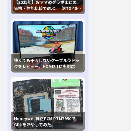
【2025年】おすすめグラボまとめ。
価格・性能比較で選ぶ。【RTX 40,
RX 7000各種に対応】
狭くても干渉しないケーブル型ドッ
クをレビュー。HDMI2.1にも対応
Honeywell純正PCM PTM7950で
GPUを冷やしてみた。