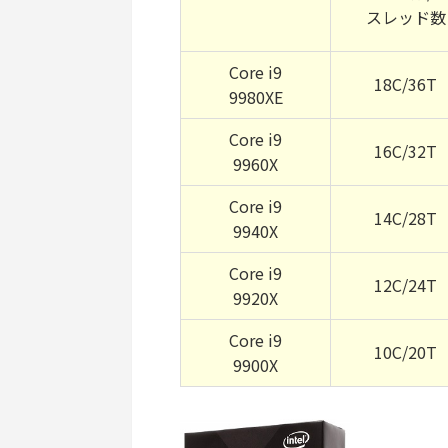
スレッド数
Core i9
18C/36T
9980XE
Core i9
16C/32T
9960X
Core i9
14C/28T
9940X
Core i9
12C/24T
9920X
Core i9
10C/20T
9900X