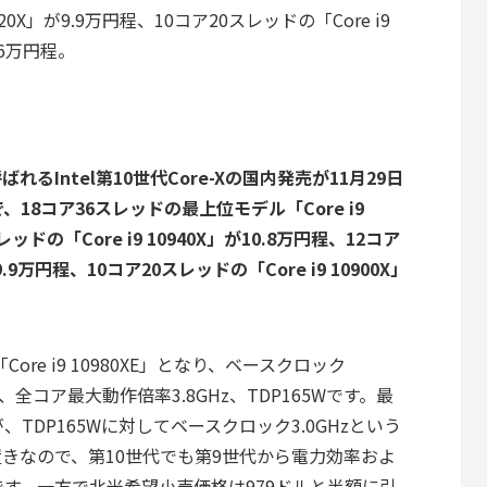
10920X」が9.9万円程、10コア20スレッドの「Core i9
8.6万円程。
呼ばれるIntel第10世代Core-Xの国内発売が11月29日
8コア36スレッドの最上位モデル「Core i9
ッドの「Core i9 10940X」が10.8万円程、12コア
9.9万円程、10コア20スレッドの「Core i9 10900X」
re i9 10980XE」となり、ベースクロック
z、全コア最大動作倍率3.8GHz、TDP165Wです。最
TDP165Wに対してベースクロック3.0GHzという
ら据え置きなので、第10世代でも第9世代から電力効率およ
す。一方で北米希望小売価格は979ドルと半額に引