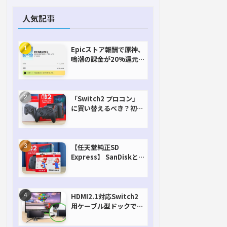
人気記事
Epicストア報酬で原神、
鳴潮の課金が20%還元
で超お得に！【期間延長
決定！】
「Switch2 プロコン」
に買い替えるべき？初代
との違いを比較
【任天堂純正SD
Express】 SanDiskと
Samsungを比較。実は
容量が違うけどオススメ
はどっち！？
HDMI2.1対応Switch2
用ケーブル型ドックで省
スペースを極める。FW
アップデートにも対応可