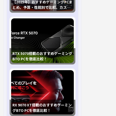
プとスペック
【2025年】おすすめゲーミングPCま
とめ。予算・性能別で比較。カスタ
TB3
価格(/1K)
マイズ指南も
TB2
全コア最大
発売予定
4.8GHz
4.6GHz
979ドル
3.8GHz
4.8GHz
4.6GHz
784ドル
4.1GHz
RTX 5070搭載のおすすめゲーミング
BTO PCを徹底比較！
4.8GHz
4.6GHz
689ドル
4.3GHz
4.7GHz
4.5GHz
590ドル
3.8GHz
プとスペック
RX 9070 XT搭載のおすすめゲーミン
グBTO PCを徹底比較！