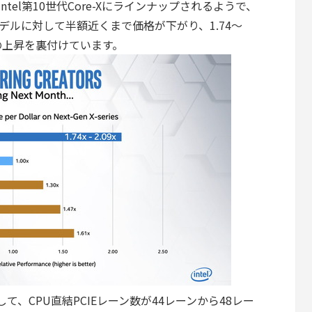
ntel第10世代Core-Xにラインナップされるようで、
モデルに対して半額近くまで価格が下がり、1.74～
の上昇を裏付けています。
徴として、CPU直結PCIEレーン数が44レーンから48レー