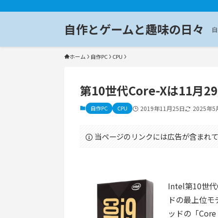
自作とゲームと趣味の日々
自
ホーム
自作PC
CPU
第10世代Core-Xは11月
自作PC
CPU
2019年11月25日
2025年5
当ページのリンクには広告が含まれて
Intel第10
ドの最上位モデル
ッドの「Core