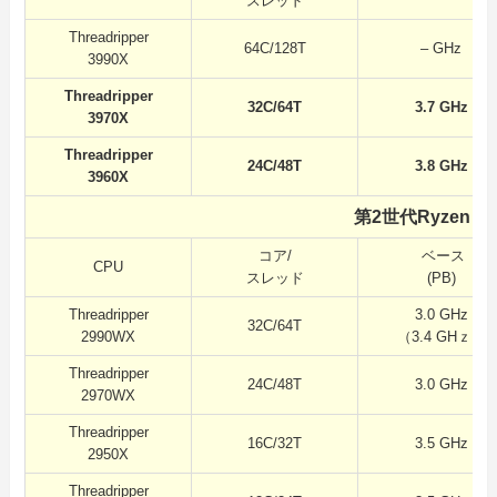
スレッド
Threadripper
64C/128T
– GHz
3990X
Threadripper
32C/64T
3.7 GHz
3970X
Threadripper
24C/48T
3.8 GHz
3960X
第2世代Ryzen Th
コア/
ベース
CPU
スレッド
(PB)
Threadripper
3.0 GHz
32C/64T
2990WX
（3.4 GHｚ）
Threadripper
24C/48T
3.0 GHz
2970WX
Threadripper
16C/32T
3.5 GHz
2950X
Threadripper