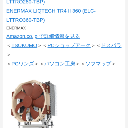
LTTRO280-TB​P)
ENERMAX LIQTECH TR4 II 360 (ELC-
LTTRO360-TB​P)
ENERMAX
Amazon.co.jp で詳細情報を見る
＜
TSUKUMO
＞＜
PCショップアーク
＞＜
ドスパラ
＞
＜
PCワンズ
＞＜
パソコン工房
＞＜
ソフマップ
＞